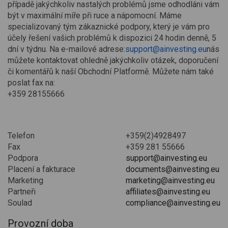
případě jakýchkoliv nastalých problémů jsme odhodláni vám
být v maximální míře při ruce a nápomocní. Máme
specializovaný tým zákaznické podpory, který je vám pro
účely řešení vašich problémů k dispozici 24 hodin denně, 5
dní v týdnu. Na e-mailové adrese:
support@ainvesting.eu
nás
můžete kontaktovat ohledně jakýchkoliv otázek, doporučení
či komentářů k naší Obchodní Platformě. Můžete nám také
poslat fax na:
+359 28155666
Telefon
+359(2)4928497
Fax
+359 281 55666
Podpora
support@ainvesting.eu
Placení a fakturace
documents@ainvesting.eu
Marketing
marketing@ainvesting.eu
Partneři
affiliates@ainvesting.eu
Soulad
compliance@ainvesting.eu
Provozní doba