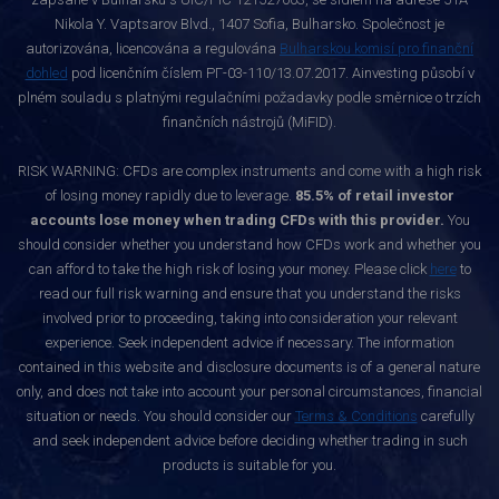
Nikola Y. Vaptsarov Blvd., 1407 Sofia, Bulharsko. Společnost je
autorizována, licencována a regulována
Bulharskou komisí pro finanční
dohled
pod licenčním číslem РГ-03-110/13.07.2017. Ainvesting působí v
plném souladu s platnými regulačními požadavky podle směrnice o trzích
finančních nástrojů (MiFID).
RISK WARNING: CFDs are complex instruments and come with a high risk
of losing money rapidly due to leverage.
85.5% of retail investor
accounts lose money when trading CFDs with this provider.
You
should consider whether you understand how CFDs work and whether you
can afford to take the high risk of losing your money. Please click
here
to
read our full risk warning and ensure that you understand the risks
involved prior to proceeding, taking into consideration your relevant
experience. Seek independent advice if necessary. The information
contained in this website and disclosure documents is of a general nature
only, and does not take into account your personal circumstances, financial
situation or needs. You should consider our
Terms & Conditions
carefully
and seek independent advice before deciding whether trading in such
products is suitable for you.