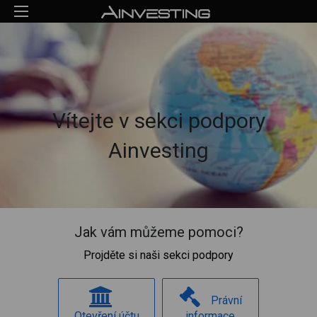
Vítejte v sekci podpory
Ainvesting
Jak vám můžeme pomoci?
Projděte si naši sekci podpory
Právní
Otevření účtu
informace