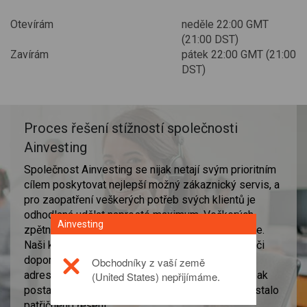
Otevírám
neděle 22:00 GMT
(21:00 DST)
Zavírám
pátek 22:00 GMT (21:00
DST)
Proces řešení stížností společnosti
Ainvesting
Společnost Ainvesting se nijak netají svým prioritním
cílem poskytovat nejlepší možný zákaznický servis, a
pro zaopatření veškerých potřeb svých klientů je
odhodlaná udělat naprosté maximum. Veškerých
Ainvesting
zpětných vazeb od našich klientů si velice vážíme.
Naši klienti nám mohou zpětnou vazbu, stížnosti či
doporučení zasílat na e-mailovou
Obchodníky z vaší země
adresu:
compliance@ainvesting.eu
,, a my se naopak
(United States) nepřijímáme.
postaráme o to, aby se všem jejich žádostem dostalo
patřičného řešení.