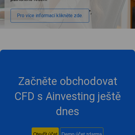
",
Pro více informací klikněte zde.
Začněte obchodovat
CFD s Ainvesting ještě
dnes
Otevřít účet
Demo účet zdarma