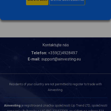
Kontaktujte nás
Telefon:
+359(2)4928497
E-mail:
support@ainvesting.eu
Residents of your country are not permitted to register to trade with
Ainvesting.
Ainvesting
je registrovaná značka společnosti Up Trend LTD, společnosti
zapsané v Bulharsku s UIC/PIC 121527003, se sídlem na adrese 51A