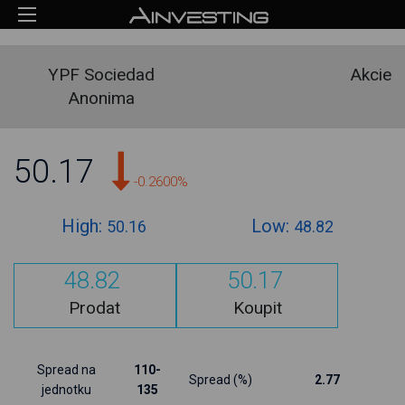
YPF Sociedad
Akcie
Anonima
50.17
-0.2600%
High:
Low:
50.16
48.82
48.82
50.17
Prodat
Koupit
Spread na
110-
Spread (%)
2.77
jednotku
135