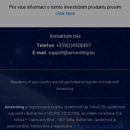
Pro více informací o tomto investičním produktu prosím
click here
Kontaktujte nás
Telefon:
+359(2)4928497
E-mail:
support@ainvesting.eu
Residents of your country are not permitted to register to trade with
Ainvesting.
Ainvesting
je registrovaná značka společnosti Up Trend LTD, společnosti
zapsané v Bulharsku s UIC/PIC 121527003, se sídlem na adrese 51A
Nikola Y. Vaptsarov Blvd., 1407 Sofia, Bulharsko. Společnost je
autorizována, licencována a regulována
Bulharskou komisí pro finanční