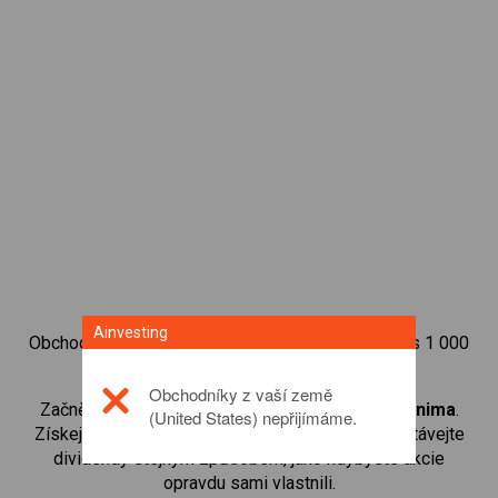
Ainvesting
Obchodujte na obchodní platformě Ainvesting přes 1 000
mezinárodních akcií.
Obchodníky z vaší země
Začněte obchodovat CFD na
YPF Sociedad Anonima
.
(United States) nepřijímáme.
Získejte přístup ke kurzům v reálném čase a dostávejte
dividendy stejným způsobem, jako kdybyste akcie
opravdu sami vlastnili.