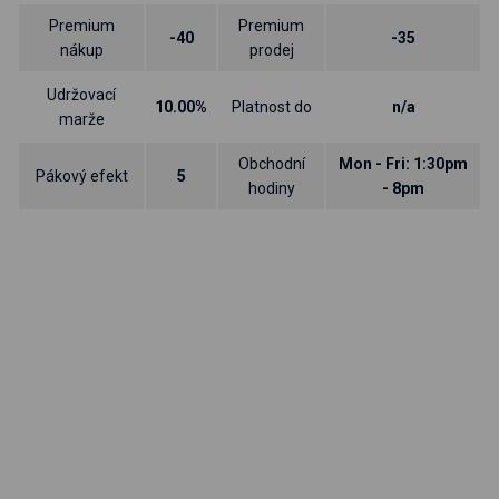
Premium
Premium
-40
-35
nákup
prodej
Udržovací
10.00%
Platnost do
n/a
marže
Obchodní
Mon - Fri: 1:30pm
Pákový efekt
5
hodiny
- 8pm