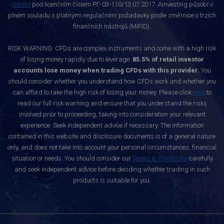
dohled
pod licenčním číslem РГ-03-110/13.07.2017. Ainvesting působí v
plném souladu s platnými regulačními požadavky podle směrnice o trzích
finančních nástrojů (MiFID).
RISK WARNING: CFDs are complex instruments and come with a high risk
of losing money rapidly due to leverage.
85.5% of retail investor
accounts lose money when trading CFDs with this provider.
You
should consider whether you understand how CFDs work and whether you
can afford to take the high risk of losing your money. Please click
here
to
read our full risk warning and ensure that you understand the risks
involved prior to proceeding, taking into consideration your relevant
experience. Seek independent advice if necessary. The information
contained in this website and disclosure documents is of a general nature
only, and does not take into account your personal circumstances, financial
situation or needs. You should consider our
Terms & Conditions
carefully
and seek independent advice before deciding whether trading in such
products is suitable for you.