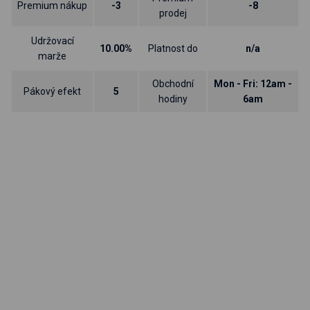
Premium nákup
-3
-8
prodej
Udržovací
10.00%
Platnost do
n/a
marže
Obchodní
Mon - Fri: 12am -
Pákový efekt
5
hodiny
6am