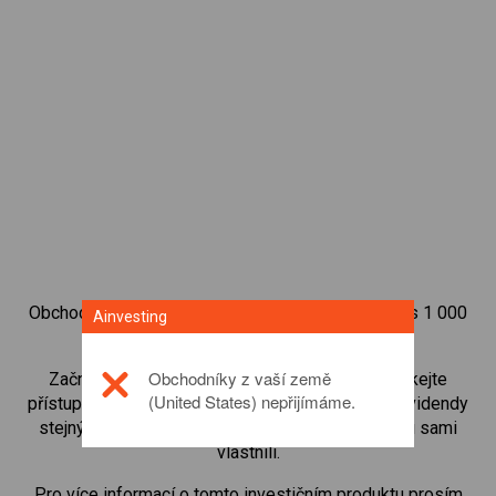
Obchodujte na obchodní platformě Ainvesting přes 1 000
Ainvesting
mezinárodních akcií.
Obchodníky z vaší země
Začněte obchodovat CFD na
Wesfarmers
. Získejte
(United States) nepřijímáme.
přístup ke kurzům v reálném čase a dostávejte dividendy
stejným způsobem, jako kdybyste akcie opravdu sami
vlastnili.
Pro více informací o tomto investičním produktu prosím