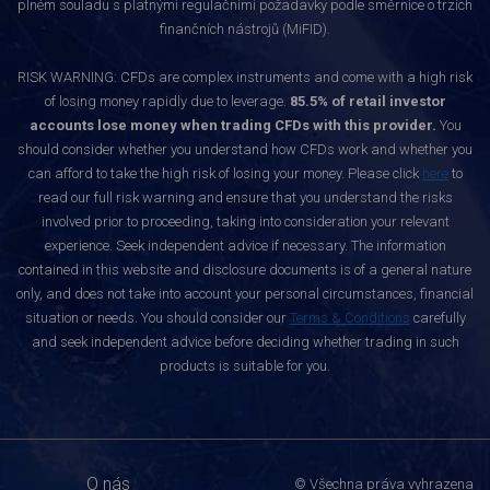
plném souladu s platnými regulačními požadavky podle směrnice o trzích
finančních nástrojů (MiFID).
RISK WARNING: CFDs are complex instruments and come with a high risk
of losing money rapidly due to leverage.
85.5% of retail investor
accounts lose money when trading CFDs with this provider.
You
should consider whether you understand how CFDs work and whether you
can afford to take the high risk of losing your money. Please click
here
to
read our full risk warning and ensure that you understand the risks
involved prior to proceeding, taking into consideration your relevant
experience. Seek independent advice if necessary. The information
contained in this website and disclosure documents is of a general nature
only, and does not take into account your personal circumstances, financial
situation or needs. You should consider our
Terms & Conditions
carefully
and seek independent advice before deciding whether trading in such
products is suitable for you.
O nás
© Všechna práva vyhrazena