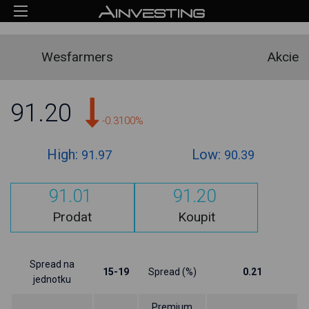
Wesfarmers
Akcie
91.20
-0.3100%
High:
Low:
91.97
90.39
91.01
91.20
Prodat
Koupit
Spread na
15-19
Spread (%)
0.21
jednotku
Premium