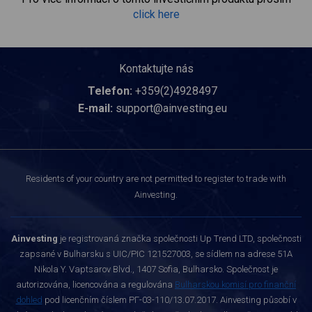
click here
Kontaktujte nás
Telefon:
+359(2)4928497
E-mail:
support@ainvesting.eu
Residents of your country are not permitted to register to trade with
Ainvesting.
Ainvesting
je registrovaná značka společnosti Up Trend LTD, společnosti
zapsané v Bulharsku s UIC/PIC 121527003, se sídlem na adrese 51A
Nikola Y. Vaptsarov Blvd., 1407 Sofia, Bulharsko. Společnost je
autorizována, licencována a regulována
Bulharskou komisí pro finanční
dohled
pod licenčním číslem РГ-03-110/13.07.2017. Ainvesting působí v