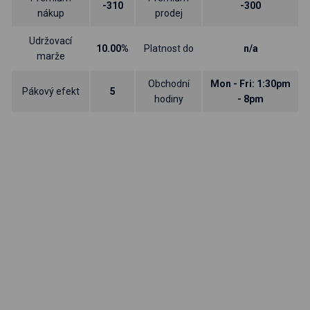
-310
-300
nákup
prodej
Udržovací
10.00%
Platnost do
n/a
marže
Obchodní
Mon - Fri: 1:30pm
Pákový efekt
5
hodiny
- 8pm