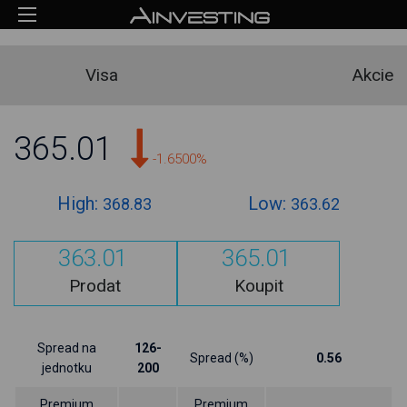
Visa
Akcie
365.01
-1.6500%
High:
Low:
368.83
363.62
363.01
365.01
Prodat
Koupit
Spread na
126-
Spread (%)
0.56
jednotku
200
Premium
Premium