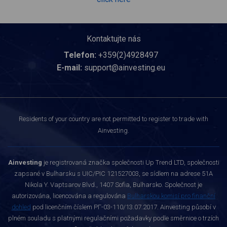
Kontaktujte nás
Telefon:
+359(2)4928497
E-mail:
support@ainvesting.eu
Residents of your country are not permitted to register to trade with
Ainvesting.
Ainvesting
je registrovaná značka společnosti Up Trend LTD, společnosti
zapsané v Bulharsku s UIC/PIC 121527003, se sídlem na adrese 51A
Nikola Y. Vaptsarov Blvd., 1407 Sofia, Bulharsko. Společnost je
autorizována, licencována a regulována
Bulharskou komisí pro finanční
dohled
pod licenčním číslem РГ-03-110/13.07.2017. Ainvesting působí v
plném souladu s platnými regulačními požadavky podle směrnice o trzích