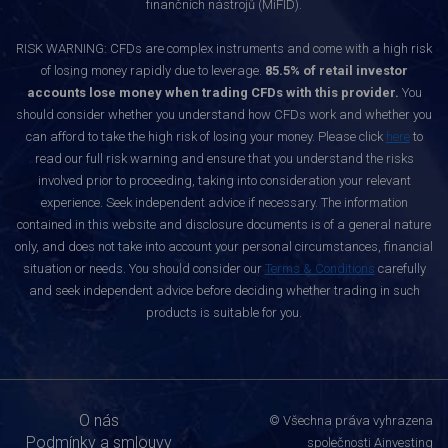
finančních nástrojů (MiFID).
RISK WARNING: CFDs are complex instruments and come with a high risk
of losing money rapidly due to leverage.
85.5% of retail investor
accounts lose money when trading CFDs with this provider.
You
should consider whether you understand how CFDs work and whether you
can afford to take the high risk of losing your money. Please click
here
to
read our full risk warning and ensure that you understand the risks
involved prior to proceeding, taking into consideration your relevant
experience. Seek independent advice if necessary. The information
contained in this website and disclosure documents is of a general nature
only, and does not take into account your personal circumstances, financial
situation or needs. You should consider our
Terms & Conditions
carefully
and seek independent advice before deciding whether trading in such
products is suitable for you.
O nás
© Všechna práva vyhrazena
Podmínky a smlouvy
společnosti Ainvesting