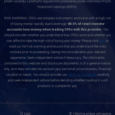
plném souladu s platnými regulačními požadavky podle směrnice o trzích
finančních nástrojů (MiFID).
RISK WARNING: CFDs are complex instruments and come with a high risk
of losing money rapidly due to leverage.
85.5% of retail investor
accounts lose money when trading CFDs with this provider.
You
should consider whether you understand how CFDs work and whether you
can afford to take the high risk of losing your money. Please click
here
to
read our full risk warning and ensure that you understand the risks
involved prior to proceeding, taking into consideration your relevant
experience. Seek independent advice if necessary. The information
contained in this website and disclosure documents is of a general nature
only, and does not take into account your personal circumstances, financial
situation or needs. You should consider our
Terms & Conditions
carefully
and seek independent advice before deciding whether trading in such
products is suitable for you.
O nás
© Všechna práva vyhrazena