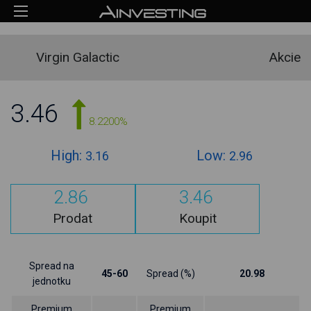
Virgin Galactic
Akcie
3.46
8.2200%
High:
Low:
3.16
2.96
2.86
3.46
Prodat
Koupit
Spread na
45-60
Spread (%)
20.98
jednotku
Premium
Premium