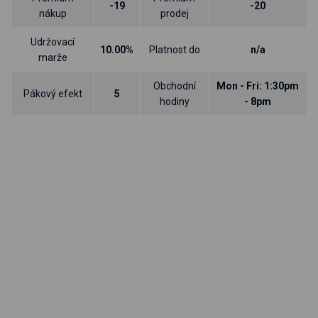
-19
-20
nákup
prodej
Udržovací
10.00%
Platnost do
n/a
marže
Obchodní
Mon - Fri: 1:30pm
Pákový efekt
5
hodiny
- 8pm