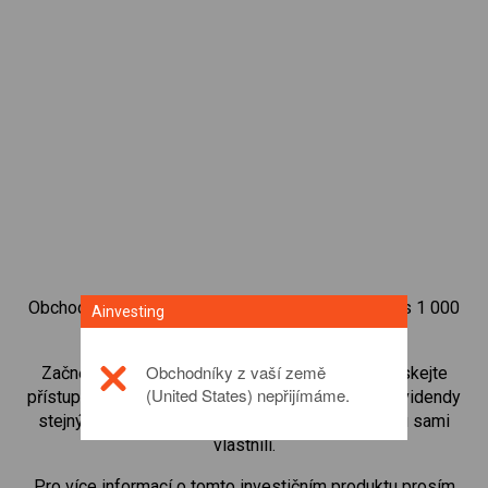
Obchodujte na obchodní platformě Ainvesting přes 1 000
Ainvesting
mezinárodních akcií.
Obchodníky z vaší země
Začněte obchodovat CFD na
Virgin Galactic
. Získejte
(United States) nepřijímáme.
přístup ke kurzům v reálném čase a dostávejte dividendy
stejným způsobem, jako kdybyste akcie opravdu sami
vlastnili.
Pro více informací o tomto investičním produktu prosím