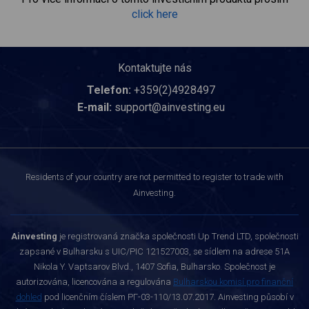
click here
Kontaktujte nás
Telefon:
+359(2)4928497
E-mail:
support@ainvesting.eu
Residents of your country are not permitted to register to trade with
Ainvesting.
Ainvesting
je registrovaná značka společnosti Up Trend LTD, společnosti
zapsané v Bulharsku s UIC/PIC 121527003, se sídlem na adrese 51A
Nikola Y. Vaptsarov Blvd., 1407 Sofia, Bulharsko. Společnost je
autorizována, licencována a regulována
Bulharskou komisí pro finanční
dohled
pod licenčním číslem РГ-03-110/13.07.2017. Ainvesting působí v