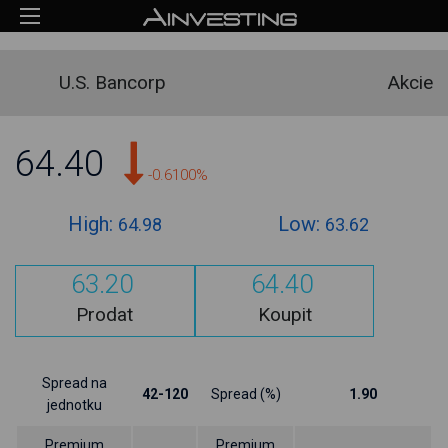
U.S. Bancorp
Akcie
64.40
-0.6100%
High:
Low:
64.98
63.62
63.20
64.40
Prodat
Koupit
Spread na
42-120
Spread (%)
1.90
jednotku
Premium
Premium