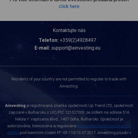
click here
Kontaktujte nás
Telefon:
+359(2)4928497
E-mail:
support@ainvesting.eu
Residents of your country are not permitted to register to trade with
Ainvesting.
Ainvesting
je registrovaná značka společnosti Up Trend LTD, společnosti
zapsané v Bulharsku s UIC/PIC 121527003, se sídlem na adrese 51A
Nikola Y. Vaptsarov Blvd., 1407 Sofia, Bulharsko. Společnost je
autorizována, licencována a regulována
Bulharskou komisí pro finanční
dohled
pod licenčním číslem РГ-03-110/13.07.2017. Ainvesting působí v