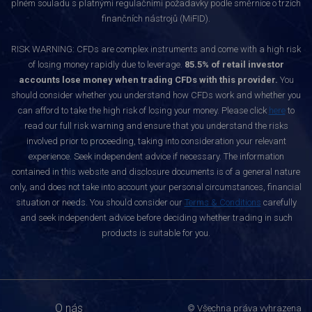
plném souladu s platnými regulačními požadavky podle směrnice o trzích
finančních nástrojů (MiFID).
RISK WARNING: CFDs are complex instruments and come with a high risk
of losing money rapidly due to leverage.
85.5% of retail investor
accounts lose money when trading CFDs with this provider.
You
should consider whether you understand how CFDs work and whether you
can afford to take the high risk of losing your money. Please click
here
to
read our full risk warning and ensure that you understand the risks
involved prior to proceeding, taking into consideration your relevant
experience. Seek independent advice if necessary. The information
contained in this website and disclosure documents is of a general nature
only, and does not take into account your personal circumstances, financial
situation or needs. You should consider our
Terms & Conditions
carefully
and seek independent advice before deciding whether trading in such
products is suitable for you.
O nás
© Všechna práva vyhrazena