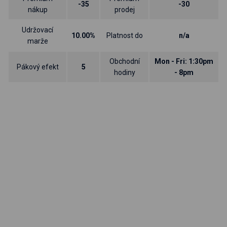
-35
-30
nákup
prodej
Udržovací
10.00%
Platnost do
n/a
marže
Obchodní
Mon - Fri: 1:30pm
Pákový efekt
5
hodiny
- 8pm