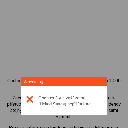
Obchodujte na obchodní platformě Ainvesting přes 1 000
Ainvesting
mezinárodních akcií.
Obchodníky z vaší země
Začněte obchodovat CFD na
U.S. Bancorp
. Získejte
(United States) nepřijímáme.
přístup ke kurzům v reálném čase a dostávejte dividendy
stejným způsobem, jako kdybyste akcie opravdu sami
vlastnili.
Pro více informací o tomto investičním produktu prosím