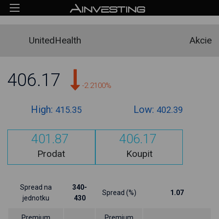
UnitedHealth
Akcie
406.17
-2.2100%
High:
Low:
415.35
402.39
401.87
406.17
Prodat
Koupit
Spread na
340-
Spread (%)
1.07
jednotku
430
Premium
Premium