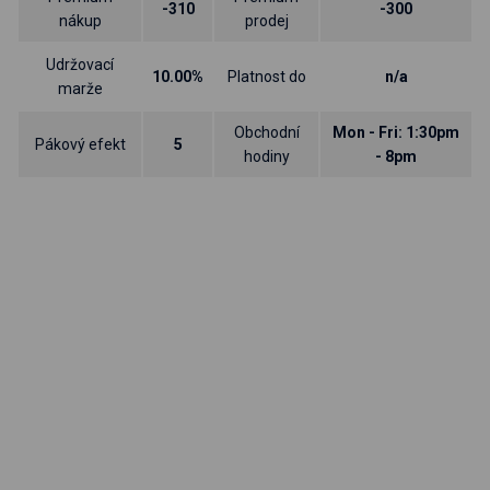
-310
-300
nákup
prodej
Udržovací
10.00%
Platnost do
n/a
marže
Obchodní
Mon - Fri: 1:30pm
Pákový efekt
5
hodiny
- 8pm