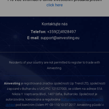
click here
Kontaktujte nás
Telefon:
+359(2)4928497
E-mail:
support@ainvesting.eu
Residents of your country are not permitted to register to trade with
Ainvesting.
Ainvesting
je registrovaná značka společnosti Up Trend LTD, společnosti
zapsané v Bulharsku s UIC/PIC 121527003, se sídlem na adrese 51A
Nikola Y. Vaptsarov Blvd., 1407 Sofia, Bulharsko. Společnost je
autorizována, licencována a regulována
Bulharskou komisí pro finanční
dohled
pod licenčním číslem РГ-03-110/13.07.2017. Ainvesting působí v