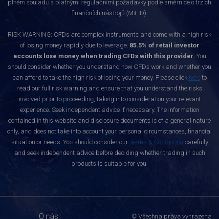
plném souladu s platnými regulačními požadavky podle směrnice o trzích
finančních nástrojů (MiFID).
RISK WARNING: CFDs are complex instruments and come with a high risk
of losing money rapidly due to leverage.
85.5% of retail investor
accounts lose money when trading CFDs with this provider.
You
should consider whether you understand how CFDs work and whether you
can afford to take the high risk of losing your money. Please click
here
to
read our full risk warning and ensure that you understand the risks
involved prior to proceeding, taking into consideration your relevant
experience. Seek independent advice if necessary. The information
contained in this website and disclosure documents is of a general nature
only, and does not take into account your personal circumstances, financial
situation or needs. You should consider our
Terms & Conditions
carefully
and seek independent advice before deciding whether trading in such
products is suitable for you.
O nás
© Všechna práva vyhrazena