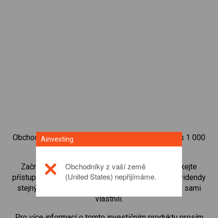
Obchodujte na obchodní platformě Ainvesting přes 1 000
Ainvesting
mezinárodních akcií.
Obchodníky z vaší země
Začněte obchodovat CFD na
UnitedHealth
. Získejte
(United States) nepřijímáme.
přístup ke kurzům v reálném čase a dostávejte dividendy
stejným způsobem, jako kdybyste akcie opravdu sami
vlastnili.
Pro více informací o tomto investičním produktu prosím