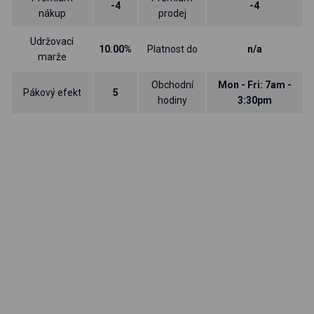
-4
-4
nákup
prodej
Udržovací
10.00%
Platnost do
n/a
marže
Obchodní
Mon - Fri: 7am -
Pákový efekt
5
hodiny
3:30pm