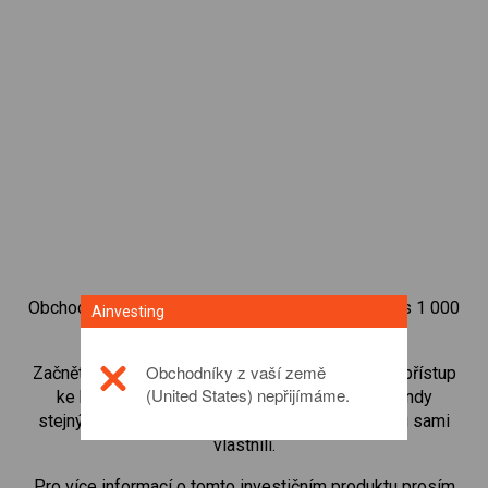
Obchodujte na obchodní platformě Ainvesting přes 1 000
Ainvesting
mezinárodních akcií.
Obchodníky z vaší země
Začněte obchodovat CFD na
Total S.A.
. Získejte přístup
(United States) nepřijímáme.
ke kurzům v reálném čase a dostávejte dividendy
stejným způsobem, jako kdybyste akcie opravdu sami
vlastnili.
Pro více informací o tomto investičním produktu prosím