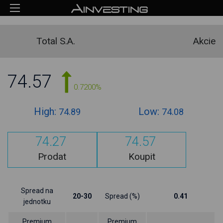
Total S.A.
Akcie
74.59
0.7400%
High:
Low:
74.89
74.08
74.29
74.59
Prodat
Koupit
Spread na
20-30
Spread (%)
0.41
jednotku
Premium
Premium