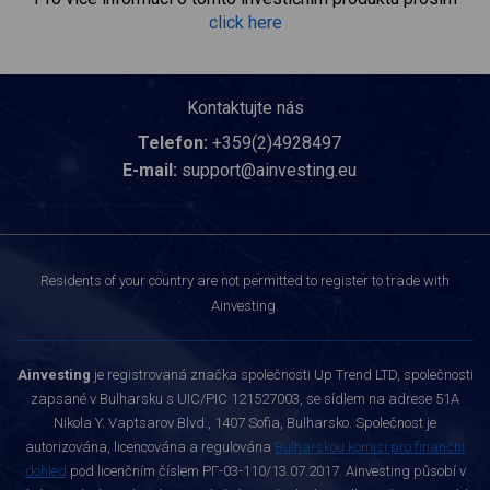
click here
Kontaktujte nás
Telefon:
+359(2)4928497
E-mail:
support@ainvesting.eu
Residents of your country are not permitted to register to trade with
Ainvesting.
Ainvesting
je registrovaná značka společnosti Up Trend LTD, společnosti
zapsané v Bulharsku s UIC/PIC 121527003, se sídlem na adrese 51A
Nikola Y. Vaptsarov Blvd., 1407 Sofia, Bulharsko. Společnost je
autorizována, licencována a regulována
Bulharskou komisí pro finanční
dohled
pod licenčním číslem РГ-03-110/13.07.2017. Ainvesting působí v