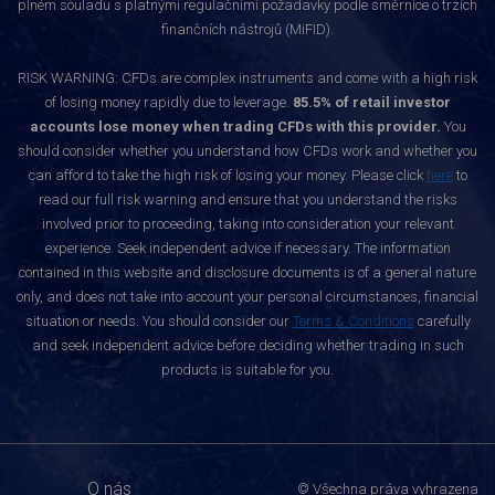
plném souladu s platnými regulačními požadavky podle směrnice o trzích
finančních nástrojů (MiFID).
RISK WARNING: CFDs are complex instruments and come with a high risk
of losing money rapidly due to leverage.
85.5% of retail investor
accounts lose money when trading CFDs with this provider.
You
should consider whether you understand how CFDs work and whether you
can afford to take the high risk of losing your money. Please click
here
to
read our full risk warning and ensure that you understand the risks
involved prior to proceeding, taking into consideration your relevant
experience. Seek independent advice if necessary. The information
contained in this website and disclosure documents is of a general nature
only, and does not take into account your personal circumstances, financial
situation or needs. You should consider our
Terms & Conditions
carefully
and seek independent advice before deciding whether trading in such
products is suitable for you.
O nás
© Všechna práva vyhrazena