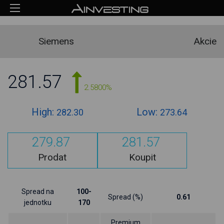
Siemens
Akcie
281.57
2.5800%
High:
Low:
282.30
273.64
279.87
281.57
Prodat
Koupit
Spread na
100-
Spread (%)
0.61
jednotku
170
Premium