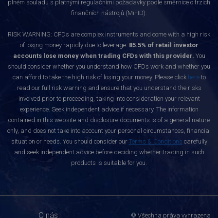
plném souladu s platnými regulačními požadavky podle směrnice o trzích
finančních nástrojů (MiFID).
RISK WARNING: CFDs are complex instruments and come with a high risk
of losing money rapidly due to leverage.
85.5% of retail investor
accounts lose money when trading CFDs with this provider.
You
should consider whether you understand how CFDs work and whether you
can afford to take the high risk of losing your money. Please click
here
to
read our full risk warning and ensure that you understand the risks
involved prior to proceeding, taking into consideration your relevant
experience. Seek independent advice if necessary. The information
contained in this website and disclosure documents is of a general nature
only, and does not take into account your personal circumstances, financial
situation or needs. You should consider our
Terms & Conditions
carefully
and seek independent advice before deciding whether trading in such
products is suitable for you.
O nás
© Všechna práva vyhrazena