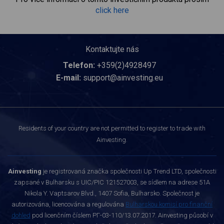
click here
Kontaktujte nás
Telefon:
+359(2)4928497
E-mail:
support@ainvesting.eu
Residents of your country are not permitted to register to trade with
Ainvesting.
Ainvesting
je registrovaná značka společnosti Up Trend LTD, společnosti
zapsané v Bulharsku s UIC/PIC 121527003, se sídlem na adrese 51A
Nikola Y. Vaptsarov Blvd., 1407 Sofia, Bulharsko. Společnost je
autorizována, licencována a regulována
Bulharskou komisí pro finanční
dohled
pod licenčním číslem РГ-03-110/13.07.2017. Ainvesting působí v