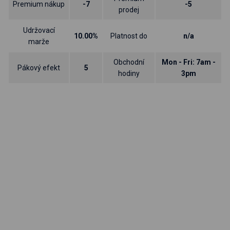
Premium nákup
-7
-5
prodej
Udržovací
10.00%
Platnost do
n/a
marže
Obchodní
Mon - Fri: 7am -
Pákový efekt
5
hodiny
3pm