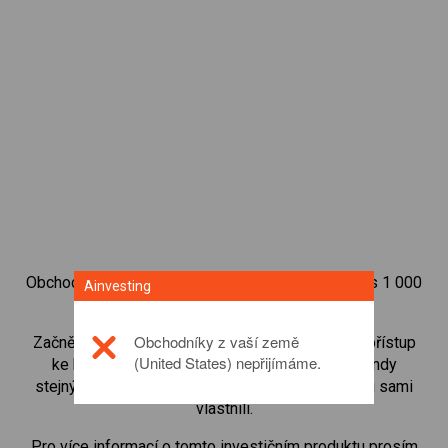
Obchodujte na obchodní platformě Ainvesting přes 1 000
Ainvesting
mezinárodních akcií.
Obchodníky z vaší země
Začněte obchodovat CFD na
Siemens
. Získejte přístup
(United States) nepřijímáme.
ke kurzům v reálném čase a dostávejte dividendy
stejným způsobem, jako kdybyste akcie opravdu sami
vlastnili.
Pro více informací o tomto investičním produktu prosím