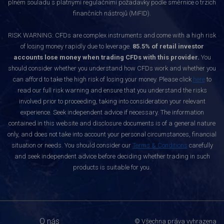
plném souladu s platnými regulačními požadavky podle směrnice o trzích
finančních nástrojů (MiFID).
RISK WARNING: CFDs are complex instruments and come with a high risk
of losing money rapidly due to leverage.
85.5% of retail investor
accounts lose money when trading CFDs with this provider.
You
should consider whether you understand how CFDs work and whether you
can afford to take the high risk of losing your money. Please click
here
to
read our full risk warning and ensure that you understand the risks
involved prior to proceeding, taking into consideration your relevant
experience. Seek independent advice if necessary. The information
contained in this website and disclosure documents is of a general nature
only, and does not take into account your personal circumstances, financial
situation or needs. You should consider our
Terms & Conditions
carefully
and seek independent advice before deciding whether trading in such
products is suitable for you.
O nás
© Všechna práva vyhrazena