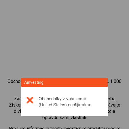
Obchodujte na obchodní platformě Ainvesting přes 1 000
Ainvesting
mezinárodních akcií.
Obchodníky z vaší země
Začněte obchodovat CFD na
Robinhood Markets
.
(United States) nepřijímáme.
Získejte přístup ke kurzům v reálném čase a dostávejte
dividendy stejným způsobem, jako kdybyste akcie
opravdu sami vlastnili.
Pro více informací o tomto investičním produktu prosím