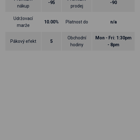
-95
-90
nákup
prodej
Udržovací
10.00%
Platnost do
n/a
marže
Obchodní
Mon - Fri: 1:30pm
Pákový efekt
5
hodiny
- 8pm