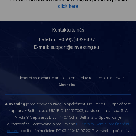
click here
Kontaktujte nás
Telefon:
+359(2)4928497
E-mail:
support@ainvesting.eu
Residents of your country are not permitted to register to trade with
Ainvesting.
Ainvesting
je registrovaná značka společnosti Up Trend LTD, společnosti
zapsané v Bulharsku s UIC/PIC 121527003, se sídlem na adrese 51A
Nikola Y. Vaptsarov Blvd., 1407 Sofia, Bulharsko. Společnost je
autorizována, licencována a regulována
Bulharskou komisí pro finanční
dohled
pod licenčním číslem РГ-03-110/13.07.2017. Ainvesting působí v