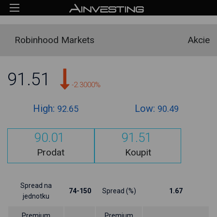
Robinhood Markets
Akcie
91.51
-2.3000%
High:
Low:
92.65
90.49
90.01
91.51
Prodat
Koupit
Spread na
74-150
Spread (%)
1.67
jednotku
Premium
Premium