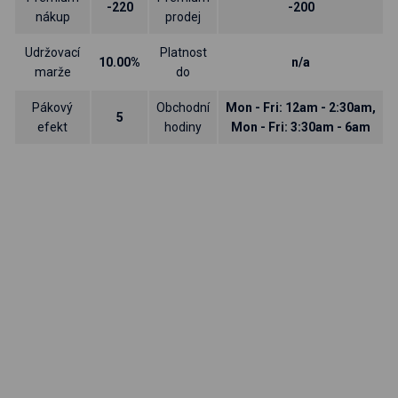
-220
-200
nákup
prodej
Udržovací
Platnost
10.00%
n/a
marže
do
Pákový
Obchodní
Mon - Fri: 12am - 2:30am,
5
efekt
hodiny
Mon - Fri: 3:30am - 6am