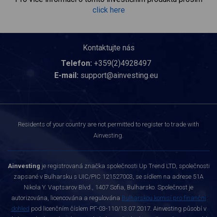
click here
Kontaktujte nás
Telefon:
+359(2)4928497
E-mail:
support@ainvesting.eu
Residents of your country are not permitted to register to trade with
Ainvesting.
Ainvesting
je registrovaná značka společnosti Up Trend LTD, společnosti
zapsané v Bulharsku s UIC/PIC 121527003, se sídlem na adrese 51A
Nikola Y. Vaptsarov Blvd., 1407 Sofia, Bulharsko. Společnost je
autorizována, licencována a regulována
Bulharskou komisí pro finanční
dohled
pod licenčním číslem РГ-03-110/13.07.2017. Ainvesting působí v