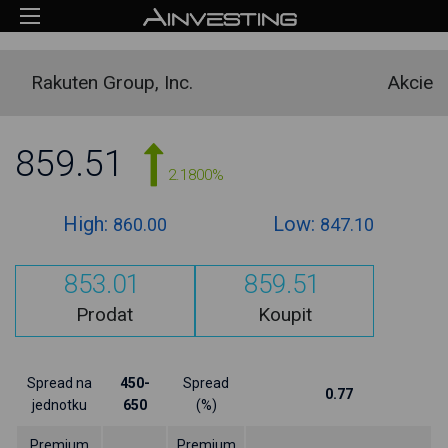
Rakuten Group, Inc.
Akcie
859.51
2.1800%
High:
Low:
860.00
847.10
853.01
859.51
Prodat
Koupit
Spread na
450-
Spread
0.77
jednotku
650
(%)
Premium
Premium