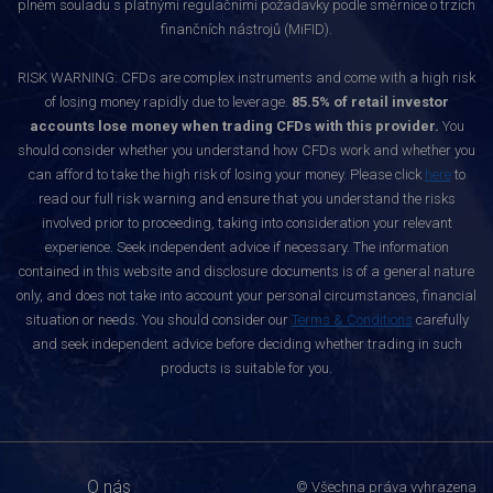
plném souladu s platnými regulačními požadavky podle směrnice o trzích
finančních nástrojů (MiFID).
RISK WARNING: CFDs are complex instruments and come with a high risk
of losing money rapidly due to leverage.
85.5% of retail investor
accounts lose money when trading CFDs with this provider.
You
should consider whether you understand how CFDs work and whether you
can afford to take the high risk of losing your money. Please click
here
to
read our full risk warning and ensure that you understand the risks
involved prior to proceeding, taking into consideration your relevant
experience. Seek independent advice if necessary. The information
contained in this website and disclosure documents is of a general nature
only, and does not take into account your personal circumstances, financial
situation or needs. You should consider our
Terms & Conditions
carefully
and seek independent advice before deciding whether trading in such
products is suitable for you.
O nás
© Všechna práva vyhrazena