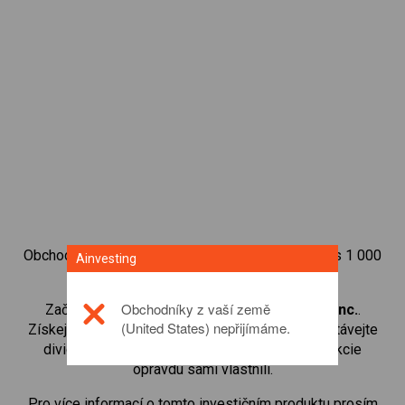
Obchodujte na obchodní platformě Ainvesting přes 1 000
Ainvesting
mezinárodních akcií.
Obchodníky z vaší země
Začněte obchodovat CFD na
Rakuten Group, Inc.
.
(United States) nepřijímáme.
Získejte přístup ke kurzům v reálném čase a dostávejte
dividendy stejným způsobem, jako kdybyste akcie
opravdu sami vlastnili.
Pro více informací o tomto investičním produktu prosím