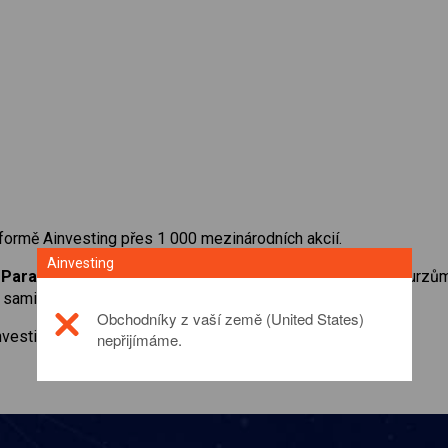
formě Ainvesting přes 1 000 mezinárodních akcií.
Ainvesting
a
Paramount Skydance Corporation
. Získejte přístup ke kurz
sami vlastnili.
Obchodníky z vaší země (United States)
investičním produktu prosím
click here
nepřijímáme.