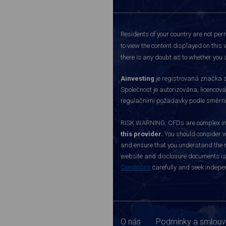
Residents of your country are not perm
to view the content displayed on this 
there is any doubt as to whether you a
Ainvesting
je registrovaná značka s
Společnost je autorizována, licenco
regulačními požadavky podle směrnice
RISK WARNING: CFDs are complex inst
this provider.
You should consider w
and ensure that you understand the ri
website and disclosure documents is o
Conditions
carefully and seek indepen
O nás
Podmínky a smlouv