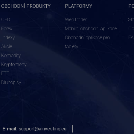
OBCHODNÍ PRODUKTY
PLATFORMY
P
CFD
WebTrader
Sl
Forex
Mobilní obchodní aplikace
Ob
Indexy
Obchodní aplikace pro
F
Akcie
tablety
Komodity
Kryptoměny
ETF
Dluhopisy
E-mail:
support@ainvesting.eu