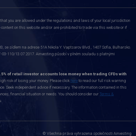
that you are allowed under the regulations and laws of your local jurisdiction
content on this website and/or are prohibited to trade via this website or if
 se sídlem na adrese 51A Nikola Y. Vaptsarov Blvd., 1407 Sofia, Bulharsko.
-03-110/13.07.2017. Ainvesting působí v plném souladu s platnými
.5% of retail investor accounts lose money when trading CFDs with
h risk of losing your money. Please click
here
to read our full risk warning
nce. Seek independent advice if necessary. The information contained in this
nces, financial situation or needs. You should consider our
Terms &
u.
© Všechna práva vyhrazena společnosti Ainvesting