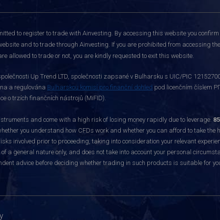
itted to register to trade with Ainvesting.
By accessing this website you confirm 
website and to trade through Ainvesting. If you are prohibited from accessing the 
re allowed to trade or not, you are kindly requested to exit this website.
polečnosti Up Trend LTD, společnosti zapsané v Bulharsku s UIC/PIC 121527003,
vána a regulována
Bulharskou komisí pro finanční dohled
pod licenčním číslem РГ
 o trzích finančních nástrojů (MiFID).
ruments and come with a high risk of losing money rapidly due to leverage.
85
hether you understand how CFDs work and whether you can afford to take the hig
sks involved prior to proceeding, taking into consideration your relevant experie
f a general nature only, and does not take into account your personal circumsta
dent advice before deciding whether trading in such products is suitable for yo
y