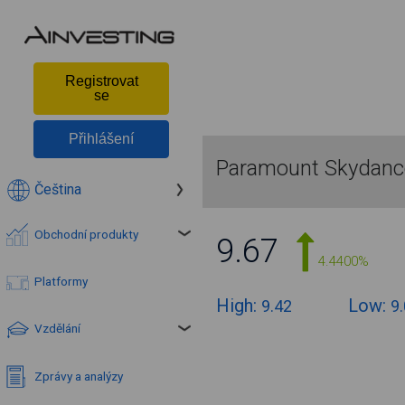
Registrovat
se
Přihlášení
Paramount Skydance
Čeština
Obchodní produkty
9.67
4.4400%
Platformy
High:
Low:
9.42
9
Vzdělání
Zprávy a analýzy