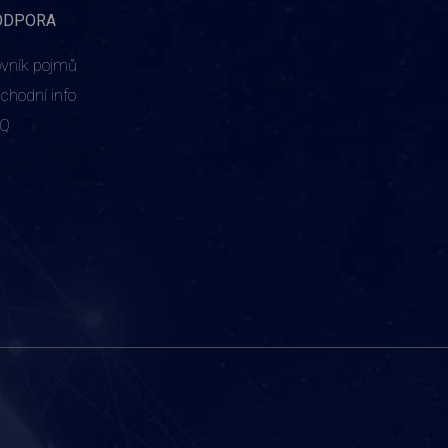
ODPORA
ovník pojmů
chodní info
AQ