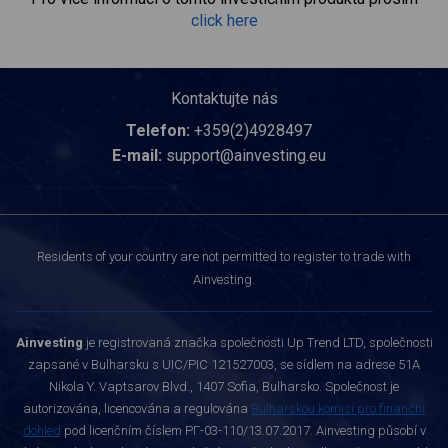
click here
Kontaktujte nás
Telefon:
+359(2)4928497
E-mail:
support@ainvesting.eu
Residents of your country are not permitted to register to trade with
Ainvesting.
Ainvesting
je registrovaná značka společnosti Up Trend LTD, společnosti
zapsané v Bulharsku s UIC/PIC 121527003, se sídlem na adrese 51A
Nikola Y. Vaptsarov Blvd., 1407 Sofia, Bulharsko. Společnost je
autorizována, licencována a regulována
Bulharskou komisí pro finanční
dohled
pod licenčním číslem РГ-03-110/13.07.2017. Ainvesting působí v