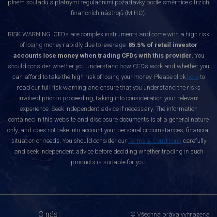
plném souladu s platnými regulačními požadavky podle směrnice o trzích
finančních nástrojů (MiFID).
RISK WARNING: CFDs are complex instruments and come with a high risk
of losing money rapidly due to leverage.
85.5% of retail investor
accounts lose money when trading CFDs with this provider.
You
should consider whether you understand how CFDs work and whether you
can afford to take the high risk of losing your money. Please click
here
to
read our full risk warning and ensure that you understand the risks
involved prior to proceeding, taking into consideration your relevant
experience. Seek independent advice if necessary. The information
contained in this website and disclosure documents is of a general nature
only, and does not take into account your personal circumstances, financial
situation or needs. You should consider our
Terms & Conditions
carefully
and seek independent advice before deciding whether trading in such
products is suitable for you.
O nás
© Všechna práva vyhrazena