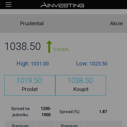
Prudential
Akcie
1038.50
0.4200%
High:
Low:
1031.00
1023.50
1019.50
1038.50
Prodat
Koupit
Spread na
1200-
Spread (%)
1.87
jednotku
1900
Premium
Premium