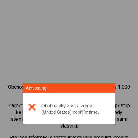
Obchodujte na obchodní platformě Ainvesting přes 1 000
Ainvesting
mezinárodních akcií.
Obchodníky z vaší země
Začněte obchodovat CFD na
Prudential
. Získejte přístup
(United States) nepřijímáme.
ke kurzům v reálném čase a dostávejte dividendy
stejným způsobem, jako kdybyste akcie opravdu sami
vlastnili.
Pro více informací o tomto investičním produktu prosím