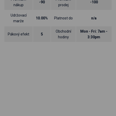
-90
-100
nákup
prodej
Udržovací
10.00%
Platnost do
n/a
marže
Obchodní
Mon - Fri: 7am -
Pákový efekt
5
hodiny
3:30pm