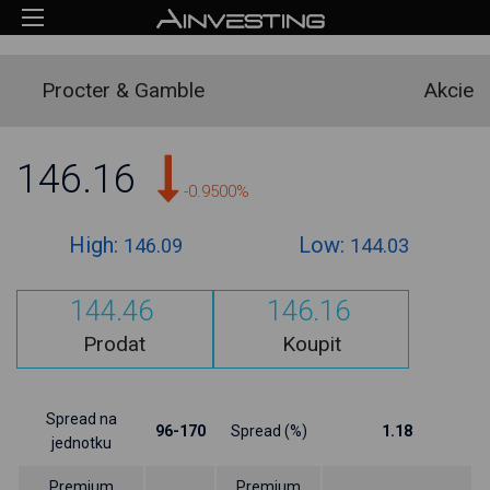
Procter & Gamble
Akcie
146.16
-0.9500%
High:
Low:
146.09
144.03
144.46
146.16
Prodat
Koupit
Spread na
96-170
Spread (%)
1.18
jednotku
Premium
Premium