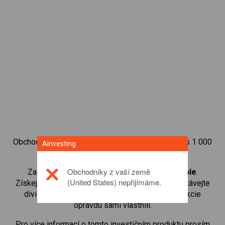
Obchodujte na obchodní platformě Ainvesting přes 1 000
Ainvesting
mezinárodních akcií.
Obchodníky z vaší země
Začněte obchodovat CFD na
Procter & Gamble
.
(United States) nepřijímáme.
Získejte přístup ke kurzům v reálném čase a dostávejte
dividendy stejným způsobem, jako kdybyste akcie
opravdu sami vlastnili.
Pro více informací o tomto investičním produktu prosím