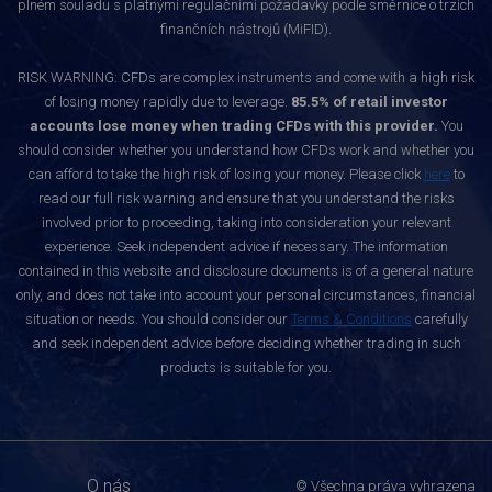
plném souladu s platnými regulačními požadavky podle směrnice o trzích
finančních nástrojů (MiFID).
RISK WARNING: CFDs are complex instruments and come with a high risk
of losing money rapidly due to leverage.
85.5% of retail investor
accounts lose money when trading CFDs with this provider.
You
should consider whether you understand how CFDs work and whether you
can afford to take the high risk of losing your money. Please click
here
to
read our full risk warning and ensure that you understand the risks
involved prior to proceeding, taking into consideration your relevant
experience. Seek independent advice if necessary. The information
contained in this website and disclosure documents is of a general nature
only, and does not take into account your personal circumstances, financial
situation or needs. You should consider our
Terms & Conditions
carefully
and seek independent advice before deciding whether trading in such
products is suitable for you.
O nás
© Všechna práva vyhrazena