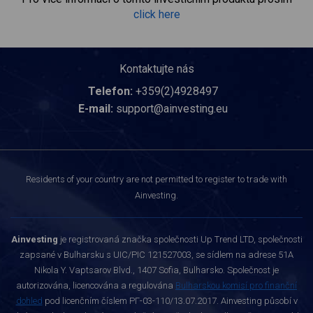
click here
Kontaktujte nás
Telefon:
+359(2)4928497
E-mail:
support@ainvesting.eu
Residents of your country are not permitted to register to trade with
Ainvesting.
Ainvesting
je registrovaná značka společnosti Up Trend LTD, společnosti
zapsané v Bulharsku s UIC/PIC 121527003, se sídlem na adrese 51A
Nikola Y. Vaptsarov Blvd., 1407 Sofia, Bulharsko. Společnost je
autorizována, licencována a regulována
Bulharskou komisí pro finanční
dohled
pod licenčním číslem РГ-03-110/13.07.2017. Ainvesting působí v