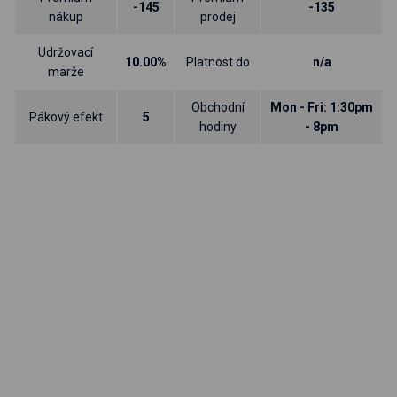
-145
-135
nákup
prodej
Udržovací
10.00%
Platnost do
n/a
marže
Obchodní
Mon - Fri: 1:30pm
Pákový efekt
5
hodiny
- 8pm