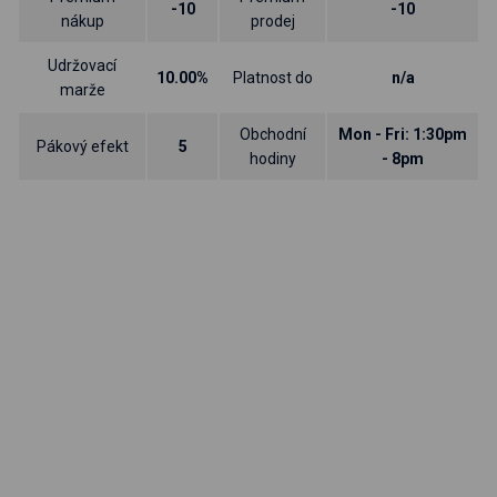
-10
-10
nákup
prodej
Udržovací
10.00%
Platnost do
n/a
marže
Obchodní
Mon - Fri: 1:30pm
Pákový efekt
5
hodiny
- 8pm