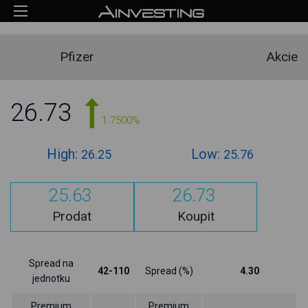
Pfizer
Akcie
26.73
1.7500%
High:
Low:
26.25
25.76
25.63
26.73
Prodat
Koupit
Spread na
42-110
Spread (%)
4.30
jednotku
Premium
Premium