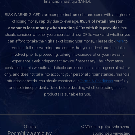
finančních nástrojů (MiFID).
RISK WARNING: CFDs are complex instruments and come with a high risk
of losing money rapidly due to leverage.
85.5% of retail investor
accounts lose money when trading CFDs with this provider.
You
should consider whether you understand how CFDs work and whether you
can afford to take the high risk of losing your money. Please click
here
to
read our full risk warning and ensure that you understand the risks
involved prior to proceeding, taking into consideration your relevant
experience. Seek independent advice if necessary. The information
contained in this website and disclosure documents is of a general nature
only, and does not take into account your personal circumstances, financial
situation or needs. You should consider our
Terms & Conditions
carefully
and seek independent advice before deciding whether trading in such
products is suitable for you.
O nás
© Všechna práva vyhrazena
Podmínky a smlouvy
společnosti Ainvesting