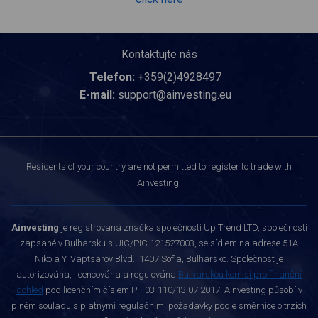
Kontaktujte nás
Telefon:
+359(2)4928497
E-mail:
support@ainvesting.eu
Residents of your country are not permitted to register to trade with
Ainvesting.
Ainvesting
je registrovaná značka společnosti Up Trend LTD, společnosti
zapsané v Bulharsku s UIC/PIC 121527003, se sídlem na adrese 51A
Nikola Y. Vaptsarov Blvd., 1407 Sofia, Bulharsko. Společnost je
autorizována, licencována a regulována
Bulharskou komisí pro finanční
dohled
pod licenčním číslem РГ-03-110/13.07.2017. Ainvesting působí v
plném souladu s platnými regulačními požadavky podle směrnice o trzích