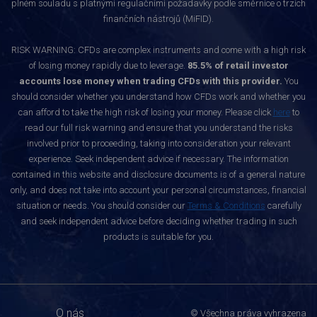
plném souladu s platnými regulačními požadavky podle směrnice o trzích
finančních nástrojů (MiFID).
RISK WARNING: CFDs are complex instruments and come with a high risk
of losing money rapidly due to leverage.
85.5% of retail investor
accounts lose money when trading CFDs with this provider.
You
should consider whether you understand how CFDs work and whether you
can afford to take the high risk of losing your money. Please click
here
to
read our full risk warning and ensure that you understand the risks
involved prior to proceeding, taking into consideration your relevant
experience. Seek independent advice if necessary. The information
contained in this website and disclosure documents is of a general nature
only, and does not take into account your personal circumstances, financial
situation or needs. You should consider our
Terms & Conditions
carefully
and seek independent advice before deciding whether trading in such
products is suitable for you.
O nás
© Všechna práva vyhrazena