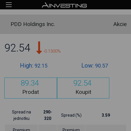
PDD Holdings Inc.
Akcie
92.54
-0.1300%
High:
Low:
92.15
90.57
89.34
92.54
Prodat
Koupit
Spread na
290-
Spread (%)
3.59
jednotku
320
Premium
Premium