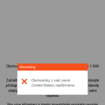
Obchodujte na obchodní platformě Ainvesting přes 1 000
Ainvesting
mezinárodních akcií.
Obchodníky z vaší země
Začněte obchodovat CFD na
PDD Holdings Inc.
. Získejte
(United States) nepřijímáme.
přístup ke kurzům v reálném čase a dostávejte dividendy
stejným způsobem, jako kdybyste akcie opravdu sami
vlastnili.
Pro více informací o tomto investičním produktu prosím