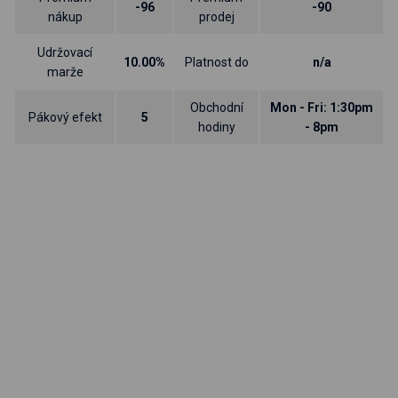
-96
-90
nákup
prodej
Udržovací
10.00%
Platnost do
n/a
marže
Obchodní
Mon - Fri: 1:30pm
Pákový efekt
5
hodiny
- 8pm