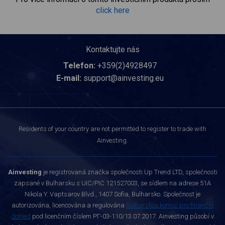
click here
Kontaktujte nás
Telefon:
+359(2)4928497
E-mail:
support@ainvesting.eu
Residents of your country are not permitted to register to trade with
Ainvesting.
Ainvesting
je registrovaná značka společnosti Up Trend LTD, společnosti
zapsané v Bulharsku s UIC/PIC 121527003, se sídlem na adrese 51A
Nikola Y. Vaptsarov Blvd., 1407 Sofia, Bulharsko. Společnost je
autorizována, licencována a regulována
Bulharskou komisí pro finanční
dohled
pod licenčním číslem РГ-03-110/13.07.2017. Ainvesting působí v