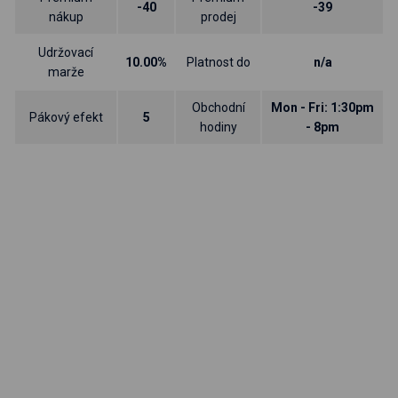
-40
-39
nákup
prodej
Udržovací
10.00%
Platnost do
n/a
marže
Obchodní
Mon - Fri: 1:30pm
Pákový efekt
5
hodiny
- 8pm