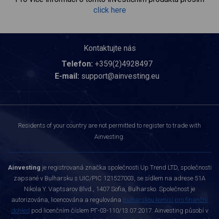
click here
Kontaktujte nás
Telefon:
+359(2)4928497
E-mail:
support@ainvesting.eu
Residents of your country are not permitted to register to trade with
Ainvesting.
Ainvesting
je registrovaná značka společnosti Up Trend LTD, společnosti
zapsané v Bulharsku s UIC/PIC 121527003, se sídlem na adrese 51A
Nikola Y. Vaptsarov Blvd., 1407 Sofia, Bulharsko. Společnost je
autorizována, licencována a regulována
Bulharskou komisí pro finanční
dohled
pod licenčním číslem РГ-03-110/13.07.2017. Ainvesting působí v