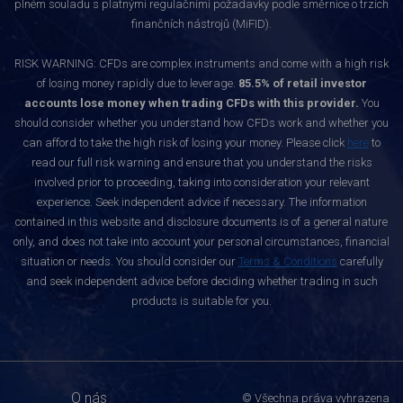
plném souladu s platnými regulačními požadavky podle směrnice o trzích
finančních nástrojů (MiFID).
RISK WARNING: CFDs are complex instruments and come with a high risk
of losing money rapidly due to leverage.
85.5% of retail investor
accounts lose money when trading CFDs with this provider.
You
should consider whether you understand how CFDs work and whether you
can afford to take the high risk of losing your money. Please click
here
to
read our full risk warning and ensure that you understand the risks
involved prior to proceeding, taking into consideration your relevant
experience. Seek independent advice if necessary. The information
contained in this website and disclosure documents is of a general nature
only, and does not take into account your personal circumstances, financial
situation or needs. You should consider our
Terms & Conditions
carefully
and seek independent advice before deciding whether trading in such
products is suitable for you.
O nás
© Všechna práva vyhrazena