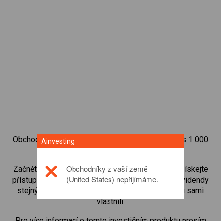
Obchodujte na obchodní platformě Ainvesting přes 1 000
Ainvesting
mezinárodních akcií.
Obchodníky z vaší země
Začněte obchodovat CFD na
Marks & Spencer
. Získejte
(United States) nepřijímáme.
přístup ke kurzům v reálném čase a dostávejte dividendy
stejným způsobem, jako kdybyste akcie opravdu sami
vlastnili.
Pro více informací o tomto investičním produktu prosím