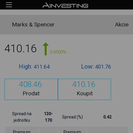
Marks & Spencer
Akcie
410.16
0.6500%
High:
Low:
411.64
401.76
408.46
410.16
Prodat
Koupit
Spread na
130-
Spread (%)
0.42
jednotku
170
Premium
Premium