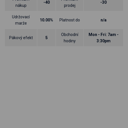
-40
-30
nákup
prodej
Udržovací
10.00%
Platnost do
n/a
marže
Obchodní
Mon - Fri: 7am -
Pákový efekt
5
hodiny
3:30pm