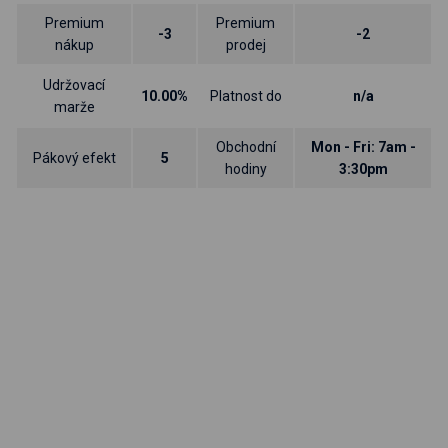
Premium
Premium
-3
-2
nákup
prodej
Udržovací
10.00%
Platnost do
n/a
marže
Obchodní
Mon - Fri: 7am -
Pákový efekt
5
hodiny
3:30pm