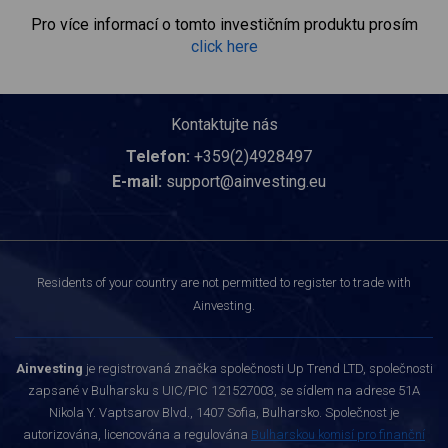
Pro více informací o tomto investičním produktu prosím
click here
Kontaktujte nás
Telefon:
+359(2)4928497
E-mail:
support@ainvesting.eu
Residents of your country are not permitted to register to trade with
Ainvesting.
Ainvesting
je registrovaná značka společnosti Up Trend LTD, společnosti
zapsané v Bulharsku s UIC/PIC 121527003, se sídlem na adrese 51A
Nikola Y. Vaptsarov Blvd., 1407 Sofia, Bulharsko. Společnost je
autorizována, licencována a regulována
Bulharskou komisí pro finanční