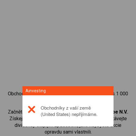
Ainvesting
Obchodujte na obchodní platformě Ainvesting přes 1 000
mezinárodních akcií.
Obchodníky z vaší země
Začněte obchodovat CFD na
MFE-Mediaforeurope N.V.
.
(United States) nepřijímáme.
Získejte přístup ke kurzům v reálném čase a dostávejte
dividendy stejným způsobem, jako kdybyste akcie
opravdu sami vlastnili.