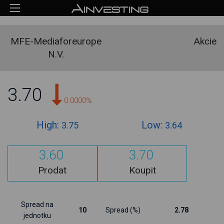
MFE-Mediaforeurope
Akcie
N.V.
3.70
0.0000%
High:
Low:
3.75
3.64
3.60
3.70
Prodat
Koupit
Spread na
10
Spread (%)
2.78
jednotku