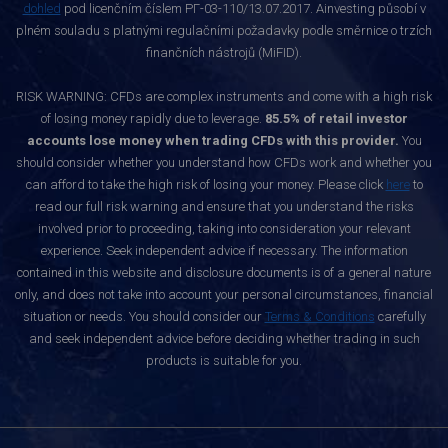
dohled
pod licenčním číslem РГ-03-110/13.07.2017. Ainvesting působí v
plném souladu s platnými regulačními požadavky podle směrnice o trzích
finančních nástrojů (MiFID).
RISK WARNING: CFDs are complex instruments and come with a high risk
of losing money rapidly due to leverage.
85.5% of retail investor
accounts lose money when trading CFDs with this provider.
You
should consider whether you understand how CFDs work and whether you
can afford to take the high risk of losing your money. Please click
here
to
read our full risk warning and ensure that you understand the risks
involved prior to proceeding, taking into consideration your relevant
experience. Seek independent advice if necessary. The information
contained in this website and disclosure documents is of a general nature
only, and does not take into account your personal circumstances, financial
situation or needs. You should consider our
Terms & Conditions
carefully
and seek independent advice before deciding whether trading in such
products is suitable for you.