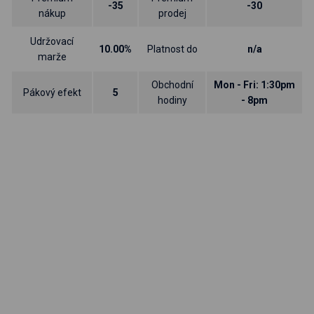
-35
-30
nákup
prodej
Udržovací
10.00%
Platnost do
n/a
marže
Obchodní
Mon - Fri: 1:30pm
Pákový efekt
5
hodiny
- 8pm