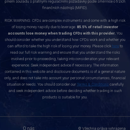
plném souladu s platnými regulačními požadavky podle směrnice o trzích
finančních nástrojů (MiFID).
RISK WARNING: CFDs are complex instruments and come with a high risk
of losing money rapidly due to leverage.
85.5% of retail investor
accounts lose money when trading CFDs with this provider.
You
should consider whether you understand how CFDs work and whether you
can afford to take the high risk of losing your money. Please click
here
to
read our full risk warning and ensure that you understand the risks
involved prior to proceeding, taking into consideration your relevant
experience. Seek independent advice if necessary. The information
contained in this website and disclosure documents is of a general nature
only, and does not take into account your personal circumstances, financial
situation or needs. You should consider our
Terms & Conditions
carefully
and seek independent advice before deciding whether trading in such
products is suitable for you.
O nás
© Všechna práva vyhrazena