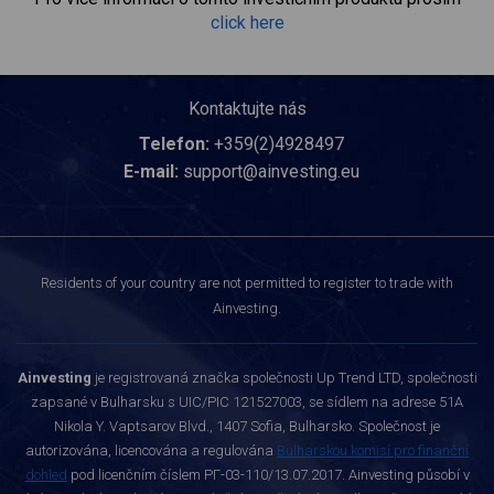
click here
Kontaktujte nás
Telefon:
+359(2)4928497
E-mail:
support@ainvesting.eu
Residents of your country are not permitted to register to trade with
Ainvesting.
Ainvesting
je registrovaná značka společnosti Up Trend LTD, společnosti
zapsané v Bulharsku s UIC/PIC 121527003, se sídlem na adrese 51A
Nikola Y. Vaptsarov Blvd., 1407 Sofia, Bulharsko. Společnost je
autorizována, licencována a regulována
Bulharskou komisí pro finanční
dohled
pod licenčním číslem РГ-03-110/13.07.2017. Ainvesting působí v