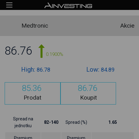
Medtronic
Akcie
86.76
0.1900%
High:
Low:
86.78
84.89
85.36
86.76
Prodat
Koupit
Spread na
82-140
Spread (%)
1.65
jednotku
Premium
Premium