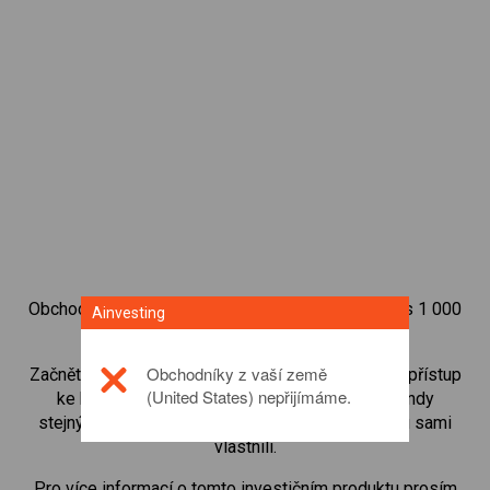
Obchodujte na obchodní platformě Ainvesting přes 1 000
Ainvesting
mezinárodních akcií.
Obchodníky z vaší země
Začněte obchodovat CFD na
Medtronic
. Získejte přístup
(United States) nepřijímáme.
ke kurzům v reálném čase a dostávejte dividendy
stejným způsobem, jako kdybyste akcie opravdu sami
vlastnili.
Pro více informací o tomto investičním produktu prosím