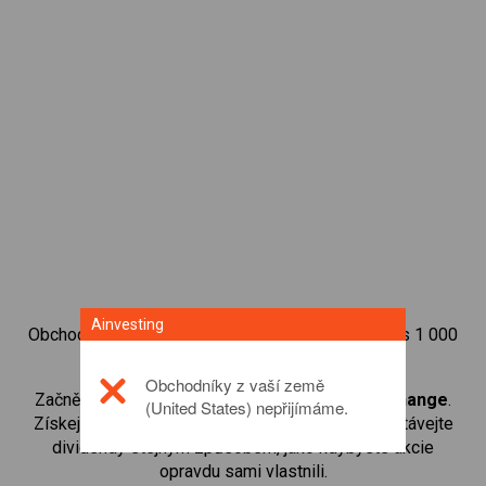
Ainvesting
Obchodujte na obchodní platformě Ainvesting přes 1 000
mezinárodních akcií.
Obchodníky z vaší země
Začněte obchodovat CFD na
London Stock Exchange
.
(United States) nepřijímáme.
Získejte přístup ke kurzům v reálném čase a dostávejte
dividendy stejným způsobem, jako kdybyste akcie
opravdu sami vlastnili.