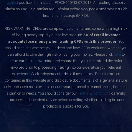
dohled
pod licenčním číslem РГ-03-110/13.07.2017. Ainvesting působí v
plném souladu s platnými regulačními požadavky podle směrnice o trzích
finančních nástrojů (MiFID).
RISK WARNING: CFDs are complex instruments and come with a high risk
of losing money rapidly due to leverage.
85.5% of retail investor
accounts lose money when trading CFDs with this provider.
You
should consider whether you understand how CFDs work and whether you
can afford to take the high risk of losing your money. Please click
here
to
read our full risk warning and ensure that you understand the risks
involved prior to proceeding, taking into consideration your relevant
experience. Seek independent advice if necessary. The information
contained in this website and disclosure documents is of a general nature
only, and does not take into account your personal circumstances, financial
situation or needs. You should consider our
Terms & Conditions
carefully
and seek independent advice before deciding whether trading in such
products is suitable for you.