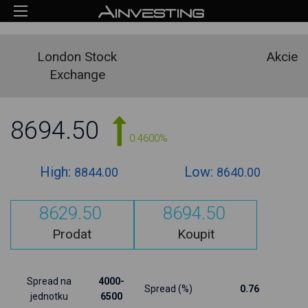
London Stock
Akcie
Exchange
8694.50
0.4600%
High:
Low:
8844.00
8640.00
8629.50
8694.50
Prodat
Koupit
Spread na
4000-
Spread (%)
0.76
jednotku
6500