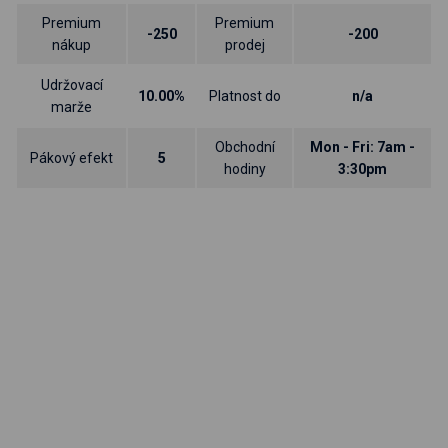
Premium
Premium
-250
-200
nákup
prodej
Udržovací
10.00%
Platnost do
n/a
marže
Obchodní
Mon - Fri: 7am -
Pákový efekt
5
hodiny
3:30pm