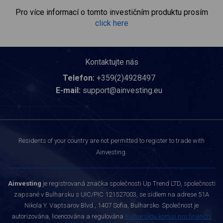
Pro více informací o tomto investičním produktu prosím
click here
Kontaktujte nás
Telefon:
+359(2)4928497
E-mail:
support@ainvesting.eu
Residents of your country are not permitted to register to trade with
Ainvesting.
Ainvesting
je registrovaná značka společnosti Up Trend LTD, společnosti
zapsané v Bulharsku s UIC/PIC 121527003, se sídlem na adrese 51A
Nikola Y. Vaptsarov Blvd., 1407 Sofia, Bulharsko. Společnost je
autorizována, licencována a regulována
Bulharskou komisí pro finanční