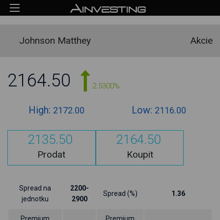
Johnson Matthey
Akcie
2164.50
2.5300%
High:
Low:
2172.00
2116.00
2135.50
2164.50
Prodat
Koupit
Spread na
2200-
Spread (%)
1.36
jednotku
2900
Premium
Premium