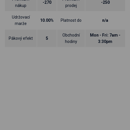
-270
-250
nákup
prodej
Udržovací
10.00%
Platnost do
n/a
marže
Obchodní
Mon - Fri: 7am -
Pákový efekt
5
hodiny
3:30pm