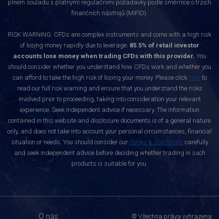
plném souladu s platnými regulačními požadavky podle směrnice o trzích
finančních nástrojů (MiFID).
RISK WARNING: CFDs are complex instruments and come with a high risk
of losing money rapidly due to leverage.
85.5% of retail investor
accounts lose money when trading CFDs with this provider.
You
should consider whether you understand how CFDs work and whether you
can afford to take the high risk of losing your money. Please click
here
to
read our full risk warning and ensure that you understand the risks
involved prior to proceeding, taking into consideration your relevant
experience. Seek independent advice if necessary. The information
contained in this website and disclosure documents is of a general nature
only, and does not take into account your personal circumstances, financial
situation or needs. You should consider our
Terms & Conditions
carefully
and seek independent advice before deciding whether trading in such
products is suitable for you.
O nás
© Všechna práva vyhrazena