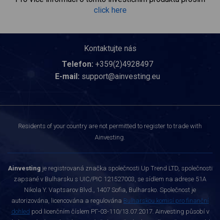
click here
Kontaktujte nás
Telefon:
+359(2)4928497
E-mail:
support@ainvesting.eu
Residents of your country are not permitted to register to trade with
Ainvesting.
Ainvesting
je registrovaná značka společnosti Up Trend LTD, společnosti
zapsané v Bulharsku s UIC/PIC 121527003, se sídlem na adrese 51A
Nikola Y. Vaptsarov Blvd., 1407 Sofia, Bulharsko. Společnost je
autorizována, licencována a regulována
Bulharskou komisí pro finanční
dohled
pod licenčním číslem РГ-03-110/13.07.2017. Ainvesting působí v