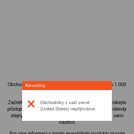
Obchodujte na obchodní platformě Ainvesting přes 1 000
Ainvesting
mezinárodních akcií.
Obchodníky z vaší země
Začněte obchodovat CFD na
Johnson Matthey
. Získejte
(United States) nepřijímáme.
přístup ke kurzům v reálném čase a dostávejte dividendy
stejným způsobem, jako kdybyste akcie opravdu sami
vlastnili.
Pro více informací o tomto investičním produktu prosím