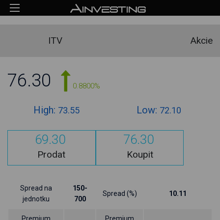
ITV
Akcie
76.30
0.8800%
High:
Low:
73.55
72.10
69.30
76.30
Prodat
Koupit
Spread na
150-
Spread (%)
10.11
jednotku
700
Premium
Premium