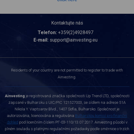
Kontaktujte nás
Telefon:
+359(2)4928497
E-mail:
support@ainvesting.eu
Residents of your country are not permitted to register to trade with
Ainvesting.
Ainvesting
je registrovaná značka společnosti Up Trend LTD, společnosti
zapsané v Bulharsku s UIC/PIC 121527003, se sídlem na adrese 51A
Nikola Y. Vaptsarov Blvd., 1407 Sofia, Bulharsko. Společnost je
autorizována, licencována a regulována
Bulharskou komisí pro finanční
dohled
pod licenčním číslem РГ-03-110/13.07.2017. Ainvesting působí v
plném souladu s platnými regulačními požadavky podle směrnice o trzích