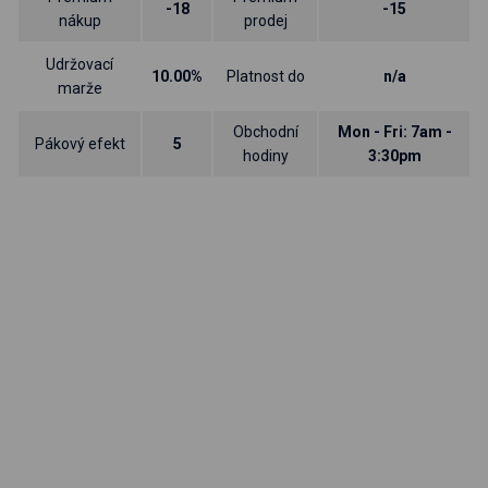
-18
-15
nákup
prodej
Udržovací
10.00%
Platnost do
n/a
marže
Obchodní
Mon - Fri: 7am -
Pákový efekt
5
hodiny
3:30pm