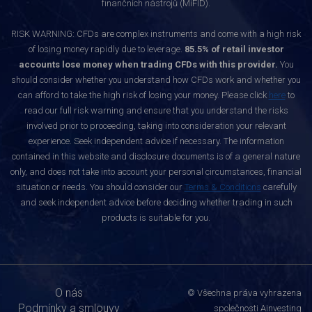
finančních nástrojů (MiFID).
RISK WARNING: CFDs are complex instruments and come with a high risk
of losing money rapidly due to leverage.
85.5% of retail investor
accounts lose money when trading CFDs with this provider.
You
should consider whether you understand how CFDs work and whether you
can afford to take the high risk of losing your money. Please click
here
to
read our full risk warning and ensure that you understand the risks
involved prior to proceeding, taking into consideration your relevant
experience. Seek independent advice if necessary. The information
contained in this website and disclosure documents is of a general nature
only, and does not take into account your personal circumstances, financial
situation or needs. You should consider our
Terms & Conditions
carefully
and seek independent advice before deciding whether trading in such
products is suitable for you.
O nás
© Všechna práva vyhrazena
Podmínky a smlouvy
společnosti Ainvesting