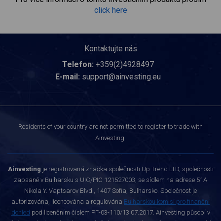
click here
Kontaktujte nás
Telefon:
+359(2)4928497
E-mail:
support@ainvesting.eu
Residents of your country are not permitted to register to trade with
Ainvesting.
Ainvesting
je registrovaná značka společnosti Up Trend LTD, společnosti
zapsané v Bulharsku s UIC/PIC 121527003, se sídlem na adrese 51A
Nikola Y. Vaptsarov Blvd., 1407 Sofia, Bulharsko. Společnost je
autorizována, licencována a regulována
Bulharskou komisí pro finanční
dohled
pod licenčním číslem РГ-03-110/13.07.2017. Ainvesting působí v