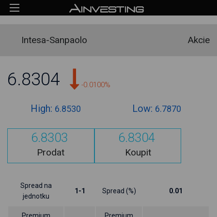
Intesa-Sanpaolo
Akcie
6.8304
-0.0100%
High:
Low:
6.8530
6.7870
6.8303
6.8304
Prodat
Koupit
Spread na
1-1
Spread (%)
0.01
jednotku
Premium
Premium