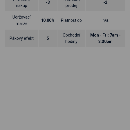
-3
-2
nákup
prodej
Udržovací
10.00%
Platnost do
n/a
marže
Obchodní
Mon - Fri: 7am -
Pákový efekt
5
hodiny
3:30pm