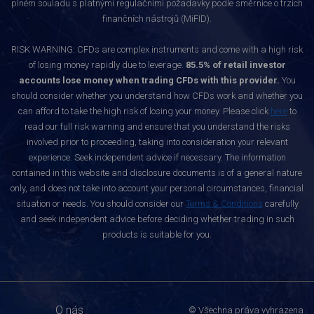
plném souladu s platnými regulačními požadavky podle směrnice o trzích
finančních nástrojů (MiFID).
RISK WARNING: CFDs are complex instruments and come with a high risk
of losing money rapidly due to leverage.
85.5% of retail investor
accounts lose money when trading CFDs with this provider.
You
should consider whether you understand how CFDs work and whether you
can afford to take the high risk of losing your money. Please click
here
to
read our full risk warning and ensure that you understand the risks
involved prior to proceeding, taking into consideration your relevant
experience. Seek independent advice if necessary. The information
contained in this website and disclosure documents is of a general nature
only, and does not take into account your personal circumstances, financial
situation or needs. You should consider our
Terms & Conditions
carefully
and seek independent advice before deciding whether trading in such
products is suitable for you.
O nás
© Všechna práva vyhrazena