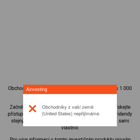
Obchodujte na obchodní platformě Ainvesting přes 1 000
Ainvesting
mezinárodních akcií.
Obchodníky z vaší země
Začněte obchodovat CFD na
Intesa-Sanpaolo
. Získejte
(United States) nepřijímáme.
přístup ke kurzům v reálném čase a dostávejte dividendy
stejným způsobem, jako kdybyste akcie opravdu sami
vlastnili.
Pro více informací o tomto investičním produktu prosím