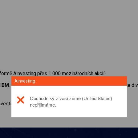
formě Ainvesting přes 1 000 mezinárodních akcií.
Ainvesting
a
IBM
. Získejte přístup ke kurzům v reálném čase a dostávejte 
Obchodníky z vaší země (United States)
investičním produktu prosím
click here
nepřijímáme.