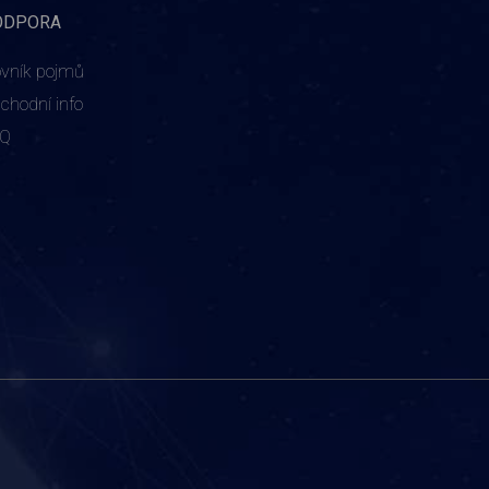
ODPORA
ovník pojmů
chodní info
AQ