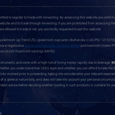
itted to register to trade with Ainvesting.
By accessing this website you confirm 
website and to trade through Ainvesting. If you are prohibited from accessing the 
re allowed to trade or not, you are kindly requested to exit this website.
polečnosti Up Trend LTD, společnosti zapsané v Bulharsku s UIC/PIC 121527003,
vána a regulována
Bulharskou komisí pro finanční dohled
pod licenčním číslem РГ
 o trzích finančních nástrojů (MiFID).
ruments and come with a high risk of losing money rapidly due to leverage.
85
hether you understand how CFDs work and whether you can afford to take the hig
sks involved prior to proceeding, taking into consideration your relevant experie
f a general nature only, and does not take into account your personal circumsta
dent advice before deciding whether trading in such products is suitable for yo
y