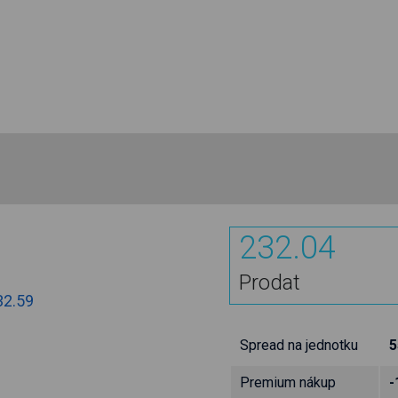
232.04
Prodat
32.59
Spread na jednotku
5
Premium nákup
-