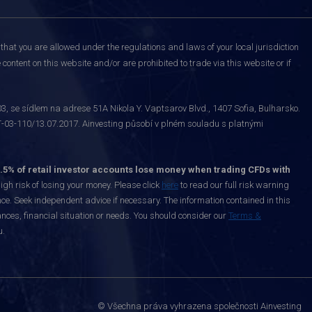
that you are allowed under the regulations and laws of your local jurisdiction
content on this website and/or are prohibited to trade via this website or if
 se sídlem na adrese 51A Nikola Y. Vaptsarov Blvd., 1407 Sofia, Bulharsko.
-03-110/13.07.2017. Ainvesting působí v plném souladu s platnými
.5% of retail investor accounts lose money when trading CFDs with
h risk of losing your money. Please click
here
to read our full risk warning
nce. Seek independent advice if necessary. The information contained in this
nces, financial situation or needs. You should consider our
Terms &
u.
© Všechna práva vyhrazena společnosti Ainvesting