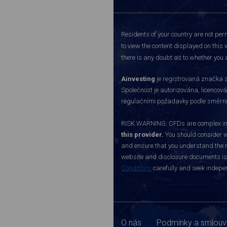
Residents of your country are not perm
to view the content displayed on this 
there is any doubt as to whether you a
Ainvesting
je registrovaná značka s
Společnost je autorizována, licenco
regulačními požadavky podle směrnice
RISK WARNING: CFDs are complex inst
this provider.
You should consider w
and ensure that you understand the ri
website and disclosure documents is o
Conditions
carefully and seek indepen
O nás
Podmínky a smlouv