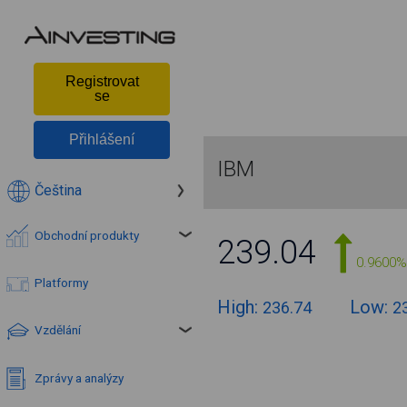
Registrovat
se
Přihlášení
IBM
Čeština
Obchodní produkty
239.04
0.9600%
Platformy
High:
Low:
236.74
2
Vzdělání
Zprávy a analýzy