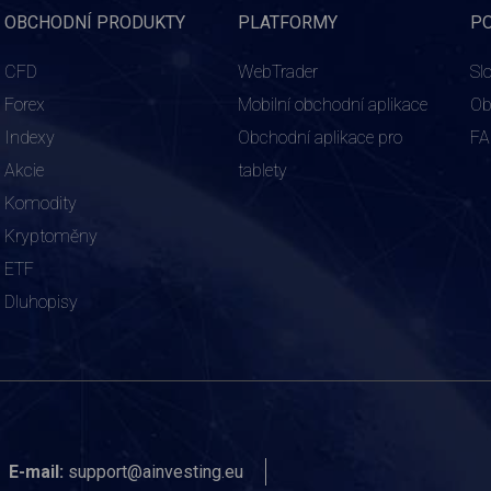
OBCHODNÍ PRODUKTY
PLATFORMY
P
CFD
WebTrader
Sl
Forex
Mobilní obchodní aplikace
Ob
Indexy
Obchodní aplikace pro
F
Akcie
tablety
Komodity
Kryptoměny
ETF
Dluhopisy
E-mail:
support@ainvesting.eu