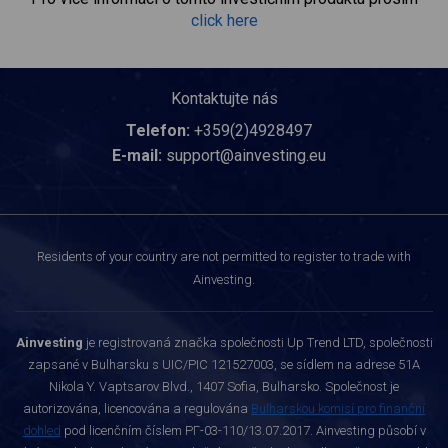
click here
Kontaktujte nás
Telefon:
+359(2)4928497
E-mail:
support@ainvesting.eu
Residents of your country are not permitted to register to trade with
Ainvesting.
Ainvesting
je registrovaná značka společnosti Up Trend LTD, společnosti
zapsané v Bulharsku s UIC/PIC 121527003, se sídlem na adrese 51A
Nikola Y. Vaptsarov Blvd., 1407 Sofia, Bulharsko. Společnost je
autorizována, licencována a regulována
Bulharskou komisí pro finanční
dohled
pod licenčním číslem РГ-03-110/13.07.2017. Ainvesting působí v