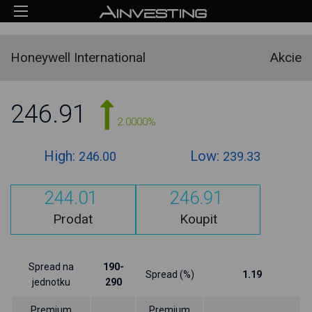
Honeywell International
Akcie
246.91
2.0000%
High:
Low:
246.00
239.33
244.01
246.91
Prodat
Koupit
Spread na
190-
Spread (%)
1.19
jednotku
290
Premium
Premium