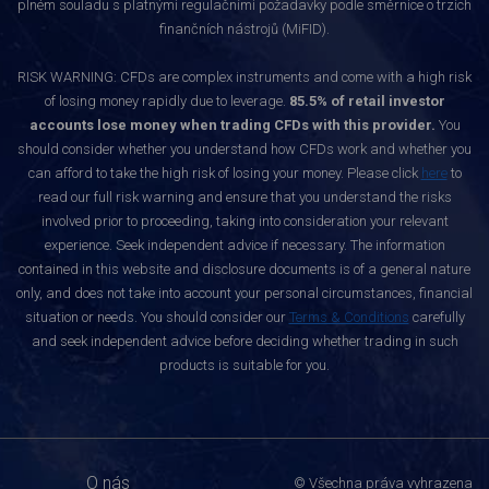
plném souladu s platnými regulačními požadavky podle směrnice o trzích
finančních nástrojů (MiFID).
RISK WARNING: CFDs are complex instruments and come with a high risk
of losing money rapidly due to leverage.
85.5% of retail investor
accounts lose money when trading CFDs with this provider.
You
should consider whether you understand how CFDs work and whether you
can afford to take the high risk of losing your money. Please click
here
to
read our full risk warning and ensure that you understand the risks
involved prior to proceeding, taking into consideration your relevant
experience. Seek independent advice if necessary. The information
contained in this website and disclosure documents is of a general nature
only, and does not take into account your personal circumstances, financial
situation or needs. You should consider our
Terms & Conditions
carefully
and seek independent advice before deciding whether trading in such
products is suitable for you.
O nás
© Všechna práva vyhrazena