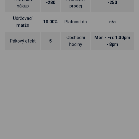
-280
-250
nákup
prodej
Udržovací
10.00%
Platnost do
n/a
marže
Obchodní
Mon - Fri: 1:30pm
Pákový efekt
5
hodiny
- 8pm