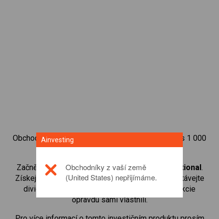
Obchodujte na obchodní platformě Ainvesting přes 1 000
Ainvesting
mezinárodních akcií.
Obchodníky z vaší země
Začněte obchodovat CFD na
Honeywell International
.
(United States) nepřijímáme.
Získejte přístup ke kurzům v reálném čase a dostávejte
dividendy stejným způsobem, jako kdybyste akcie
opravdu sami vlastnili.
Pro více informací o tomto investičním produktu prosím