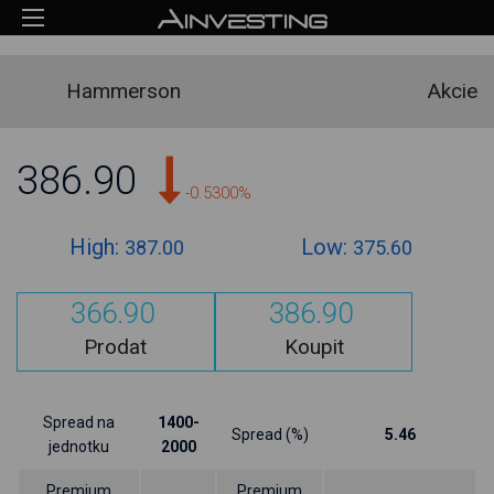
Hammerson
Akcie
386.90
-0.5300%
High:
Low:
387.00
375.60
366.90
386.90
Prodat
Koupit
Spread na
1400-
Spread (%)
5.46
jednotku
2000
Premium
Premium