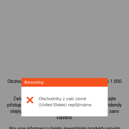
Obchodujte na obchodní platformě Ainvesting přes 1 000
Ainvesting
mezinárodních akcií.
Obchodníky z vaší země
Začněte obchodovat CFD na
Hammerson
. Získejte
(United States) nepřijímáme.
přístup ke kurzům v reálném čase a dostávejte dividendy
stejným způsobem, jako kdybyste akcie opravdu sami
vlastnili.
Pro více informací o tomto investičním produktu prosím