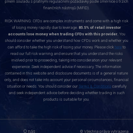
plném souladu s platnými regulačními požadavky podle směrnice o trzích
finančních nástrojů (MiFID).
RISK WARNING: CFDs are complex instruments and come with a high risk
of losing money rapidly due to leverage.
85.5% of retail investor
accounts lose money when trading CFDs with this provider.
You
should consider whether you understand how CFDs work and whether you
can afford to take the high risk of losing your money. Please click
here
to
read our full risk warning and ensure that you understand the risks
involved prior to proceeding, taking into consideration your relevant
experience. Seek independent advice if necessary. The information
contained in this website and disclosure documents is of a general nature
only, and does not take into account your personal circumstances, financial
situation or needs. You should consider our
Terms & Conditions
carefully
and seek independent advice before deciding whether trading in such
products is suitable for you.
O nás
© Všechna práva vyhrazena