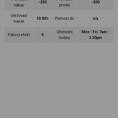
-250
-300
nákup
prodej
Udržovací
10.00%
Platnost do
n/a
marže
Obchodní
Mon - Fri: 7am -
Pákový efekt
5
hodiny
3:30pm