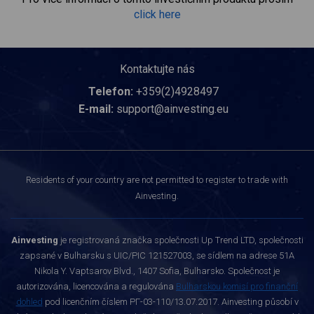
click here
Kontaktujte nás
Telefon:
+359(2)4928497
E-mail:
support@ainvesting.eu
Residents of your country are not permitted to register to trade with
Ainvesting.
Ainvesting
je registrovaná značka společnosti Up Trend LTD, společnosti
zapsané v Bulharsku s UIC/PIC 121527003, se sídlem na adrese 51A
Nikola Y. Vaptsarov Blvd., 1407 Sofia, Bulharsko. Společnost je
autorizována, licencována a regulována
Bulharskou komisí pro finanční
dohled
pod licenčním číslem РГ-03-110/13.07.2017. Ainvesting působí v