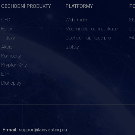
OBCHODNÍ PRODUKTY
PLATFORMY
P
CFD
WebTrader
Sl
Forex
Mobilní obchodní aplikace
Ob
Indexy
Obchodní aplikace pro
F
Akcie
tablety
Komodity
Kryptoměny
ETF
Dluhopisy
E-mail:
support@ainvesting.eu