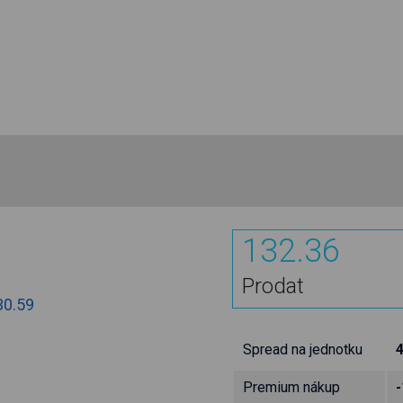
132.36
Prodat
30.59
Spread na jednotku
Premium nákup
-