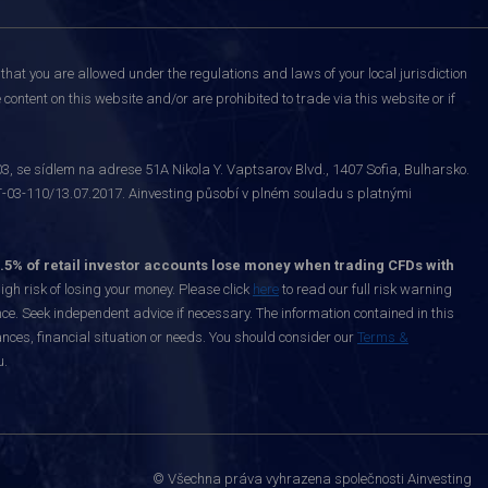
that you are allowed under the regulations and laws of your local jurisdiction
content on this website and/or are prohibited to trade via this website or if
 se sídlem na adrese 51A Nikola Y. Vaptsarov Blvd., 1407 Sofia, Bulharsko.
-03-110/13.07.2017. Ainvesting působí v plném souladu s platnými
.5% of retail investor accounts lose money when trading CFDs with
h risk of losing your money. Please click
here
to read our full risk warning
nce. Seek independent advice if necessary. The information contained in this
nces, financial situation or needs. You should consider our
Terms &
u.
© Všechna práva vyhrazena společnosti Ainvesting