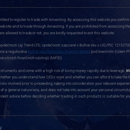
itted to register to trade with Ainvesting.
By accessing this website you confirm 
website and to trade through Ainvesting. If you are prohibited from accessing the 
re allowed to trade or not, you are kindly requested to exit this website.
polečnosti Up Trend LTD, společnosti zapsané v Bulharsku s UIC/PIC 121527003,
vána a regulována
Bulharskou komisí pro finanční dohled
pod licenčním číslem РГ
 o trzích finančních nástrojů (MiFID).
ruments and come with a high risk of losing money rapidly due to leverage.
85
hether you understand how CFDs work and whether you can afford to take the hig
sks involved prior to proceeding, taking into consideration your relevant experie
f a general nature only, and does not take into account your personal circumsta
dent advice before deciding whether trading in such products is suitable for yo
y