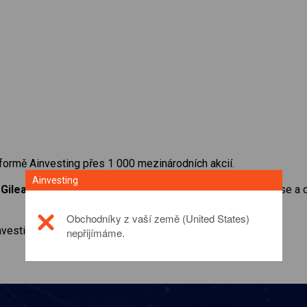
formě Ainvesting přes 1 000 mezinárodních akcií.
Ainvesting
a
Gilead Sciences
. Získejte přístup ke kurzům v reálném čase a
Obchodníky z vaší země (United States)
investičním produktu prosím
click here
nepřijímáme.