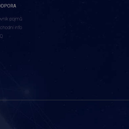
ODPORA
ovník pojmů
chodní info
AQ