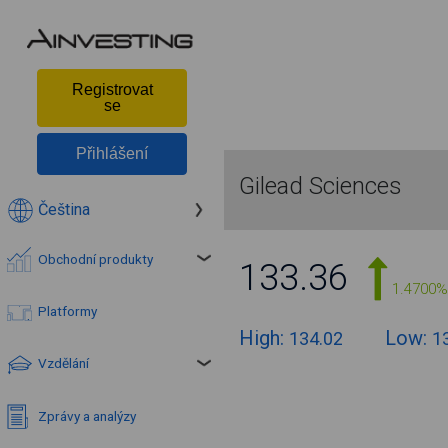
Registrovat
se
Přihlášení
Gilead Sciences
Čeština
Obchodní produkty
133.36
1.4700%
Platformy
High:
Low:
134.02
1
Vzdělání
Zprávy a analýzy