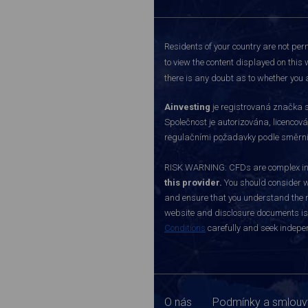
Residents of your country are not perm
to view the content displayed on this 
there is any doubt as to whether you a
Ainvesting
je registrovaná značka s
Společnost je autorizována, licenco
regulačními požadavky podle směrnice
RISK WARNING: CFDs are complex inst
this provider.
You should consider w
and ensure that you understand the ri
website and disclosure documents is o
Conditions
carefully and seek indepen
O nás
Podmínky a smlouv