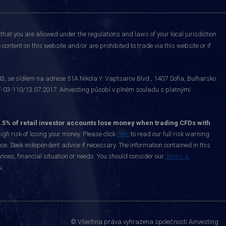
that you are allowed under the regulations and laws of your local jurisdiction
content on this website and/or are prohibited to trade via this website or if
 se sídlem na adrese 51A Nikola Y. Vaptsarov Blvd., 1407 Sofia, Bulharsko.
-03-110/13.07.2017. Ainvesting působí v plném souladu s platnými
.5% of retail investor accounts lose money when trading CFDs with
h risk of losing your money. Please click
here
to read our full risk warning
nce. Seek independent advice if necessary. The information contained in this
nces, financial situation or needs. You should consider our
Terms &
u.
© Všechna práva vyhrazena společnosti Ainvesting