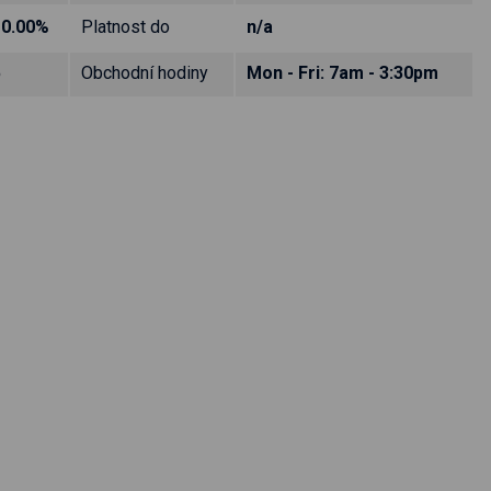
10.00%
Platnost do
n/a
5
Obchodní hodiny
Mon - Fri: 7am - 3:30pm