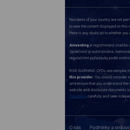
Residents of your country are not perm
to view the content displayed on this 
there is any doubt as to whether you a
Ainvesting
je registrovaná značka s
Společnost je autorizována, licenco
regulačními požadavky podle směrnice
RISK WARNING: CFDs are complex inst
this provider.
You should consider w
and ensure that you understand the ri
website and disclosure documents is o
Conditions
carefully and seek indepen
O nás
Podmínky a smlouv