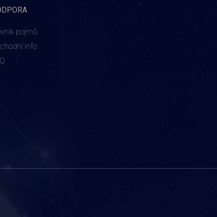
ODPORA
ovník pojmů
chodní info
AQ