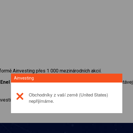
formě Ainvesting přes 1 000 mezinárodních akcií.
Ainvesting
a
Enel SpA
. Získejte přístup ke kurzům v reálném čase a dostáv
Obchodníky z vaší země (United States)
investičním produktu prosím
click here
nepřijímáme.