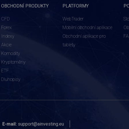
OBCHODNÍ PRODUKTY
PLATFORMY
P
CFD
WebTrader
Sl
Forex
Mobilní obchodní aplikace
Ob
Indexy
Obchodní aplikace pro
F
Akcie
tablety
Komodity
Kryptoměny
ETF
Dluhopisy
E-mail:
support@ainvesting.eu