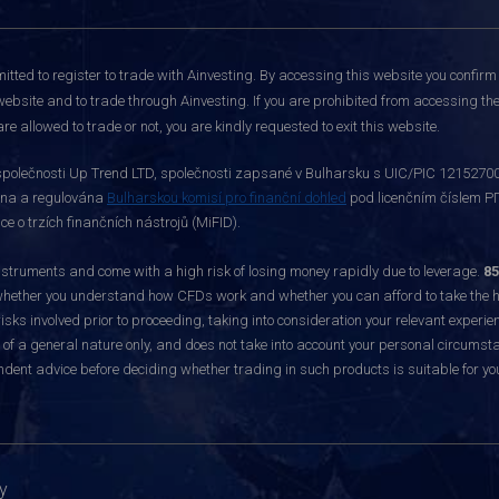
itted to register to trade with Ainvesting.
By accessing this website you confirm 
website and to trade through Ainvesting. If you are prohibited from accessing the 
re allowed to trade or not, you are kindly requested to exit this website.
polečnosti Up Trend LTD, společnosti zapsané v Bulharsku s UIC/PIC 121527003,
vána a regulována
Bulharskou komisí pro finanční dohled
pod licenčním číslem РГ
 o trzích finančních nástrojů (MiFID).
ruments and come with a high risk of losing money rapidly due to leverage.
85
hether you understand how CFDs work and whether you can afford to take the hig
sks involved prior to proceeding, taking into consideration your relevant experie
f a general nature only, and does not take into account your personal circumsta
dent advice before deciding whether trading in such products is suitable for yo
y