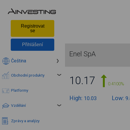
Registrovat
se
Přihlášení
Enel SpA
Čeština
Obchodní produkty
10.17
0.4100%
Platformy
High:
Low:
10.03
9
Vzdělání
Zprávy a analýzy