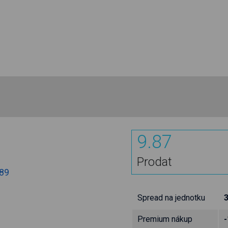
9.87
Prodat
.89
Spread na jednotku
Premium nákup
-