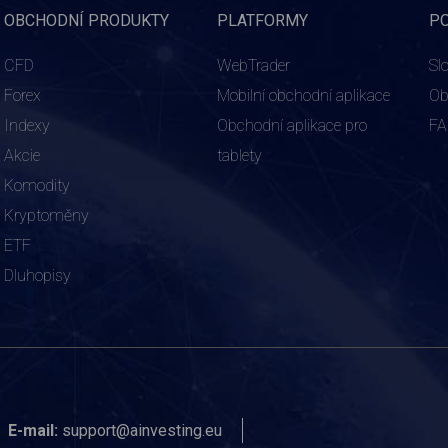
OBCHODNÍ PRODUKTY
PLATFORMY
P
CFD
WebTrader
Sl
Forex
Mobilní obchodní aplikace
Ob
Indexy
Obchodní aplikace pro
F
Akcie
tablety
Komodity
Kryptoměny
ETF
Dluhopisy
E-mail:
support@ainvesting.eu