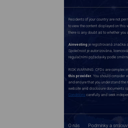
Residents of your country are not perm
to view the content displayed on this 
there is any doubt as to whether you a
Ainvesting
je registrovaná značka s
Společnost je autorizována, licenco
regulačními požadavky podle směrnice
RISK WARNING: CFDs are complex inst
this provider.
You should consider w
and ensure that you understand the ri
website and disclosure documents is o
Conditions
carefully and seek indepen
O nás
Podmínky a smlouv