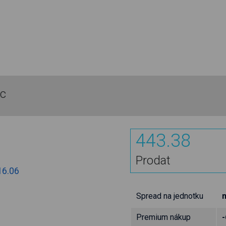
nc
443.38
Prodat
16.06
Spread na jednotku
n
Premium nákup
-