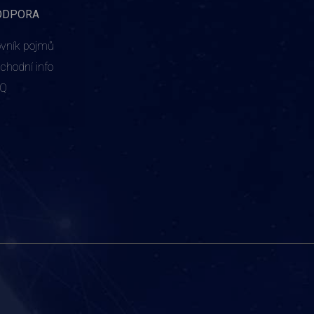
ODPORA
ovník pojmů
chodní info
AQ