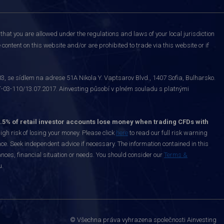
that you are allowed under the regulations and laws of your local jurisdiction
content on this website and/or are prohibited to trade via this website or if
 se sídlem na adrese 51A Nikola Y. Vaptsarov Blvd., 1407 Sofia, Bulharsko.
-03-110/13.07.2017. Ainvesting působí v plném souladu s platnými
.5% of retail investor accounts lose money when trading CFDs with
h risk of losing your money. Please click
here
to read our full risk warning
nce. Seek independent advice if necessary. The information contained in this
nces, financial situation or needs. You should consider our
Terms &
u.
© Všechna práva vyhrazena společnosti Ainvesting