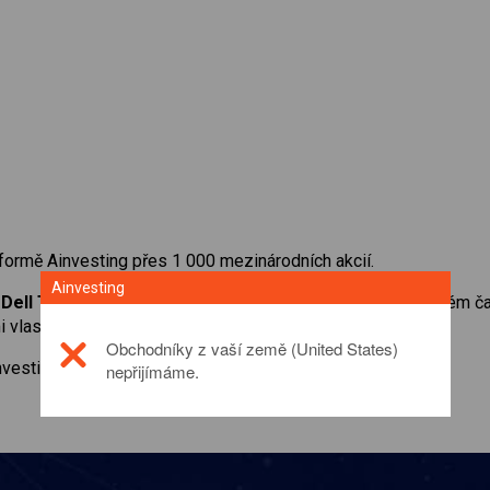
formě Ainvesting přes 1 000 mezinárodních akcií.
Ainvesting
a
Dell Technologies Inc
. Získejte přístup ke kurzům v reálném 
vlastnili.
Obchodníky z vaší země (United States)
investičním produktu prosím
click here
nepřijímáme.