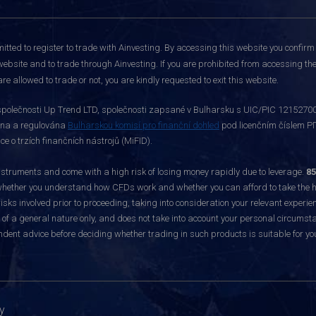
itted to register to trade with Ainvesting.
By accessing this website you confirm 
website and to trade through Ainvesting. If you are prohibited from accessing the 
re allowed to trade or not, you are kindly requested to exit this website.
polečnosti Up Trend LTD, společnosti zapsané v Bulharsku s UIC/PIC 121527003,
vána a regulována
Bulharskou komisí pro finanční dohled
pod licenčním číslem РГ
 o trzích finančních nástrojů (MiFID).
ruments and come with a high risk of losing money rapidly due to leverage.
85
hether you understand how CFDs work and whether you can afford to take the hig
sks involved prior to proceeding, taking into consideration your relevant experie
f a general nature only, and does not take into account your personal circumsta
dent advice before deciding whether trading in such products is suitable for yo
y