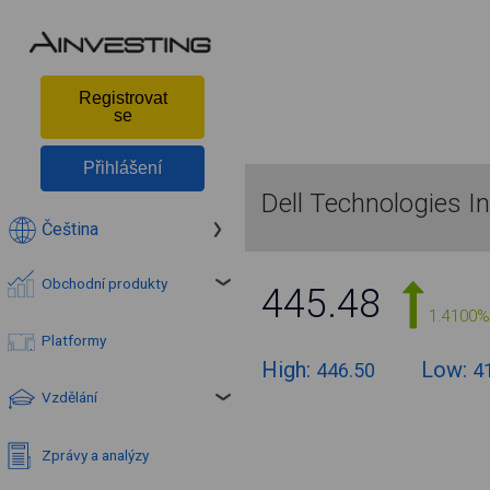
Registrovat
se
Přihlášení
Dell Technologies I
Čeština
Obchodní produkty
445.48
1.4100%
Platformy
High:
Low:
446.50
4
Vzdělání
Zprávy a analýzy