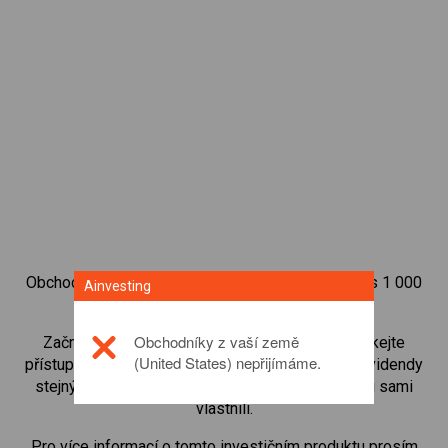
Obchodujte na obchodní platformě Ainvesting přes 1 000
Ainvesting
mezinárodních akcií.
Obchodníky z vaší země
Začněte obchodovat CFD na
Danske Bank
. Získejte
(United States) nepřijímáme.
přístup ke kurzům v reálném čase a dostávejte dividendy
stejným způsobem, jako kdybyste akcie opravdu sami
vlastnili.
Pro více informací o tomto investičním produktu prosím