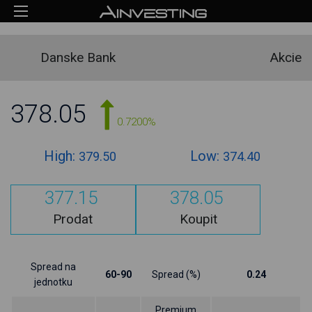
Danske Bank
Akcie
378.05
0.7200%
High:
Low:
379.50
374.40
377.15
378.05
Prodat
Koupit
Spread na
60-90
Spread (%)
0.24
jednotku
Premium