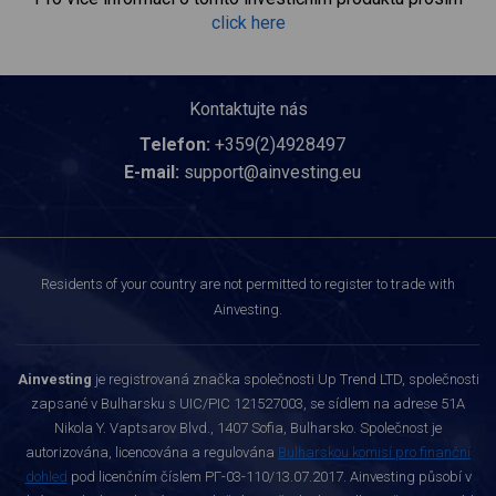
click here
Kontaktujte nás
Telefon:
+359(2)4928497
E-mail:
support@ainvesting.eu
Residents of your country are not permitted to register to trade with
Ainvesting.
Ainvesting
je registrovaná značka společnosti Up Trend LTD, společnosti
zapsané v Bulharsku s UIC/PIC 121527003, se sídlem na adrese 51A
Nikola Y. Vaptsarov Blvd., 1407 Sofia, Bulharsko. Společnost je
autorizována, licencována a regulována
Bulharskou komisí pro finanční
dohled
pod licenčním číslem РГ-03-110/13.07.2017. Ainvesting působí v