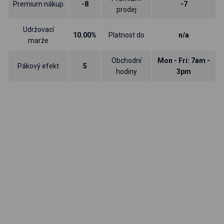
Premium nákup
-8
-7
prodej
Udržovací
10.00%
Platnost do
n/a
marže
Obchodní
Mon - Fri: 7am -
Pákový efekt
5
hodiny
3pm