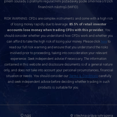
plném souladu s platnými regulačními požadavky podle směrnice o trzích
finančních nástrojů (MiFID).
RISK WARNING: CFDs are complex instruments and come with a high risk
of losing money rapidly due to leverage.
85.5% of retail investor
accounts lose money when trading CFDs with this provider.
You
should consider whether you understand how CFDs work and whether you
can afford to take the high risk of losing your money. Please click
here
to
read our full risk warning and ensure that you understand the risks
involved prior to proceeding, taking into consideration your relevant
experience. Seek independent advice if necessary. The information
contained in this website and disclosure documents is of a general nature
only, and does not take into account your personal circumstances, financial
situation or needs. You should consider our
Terms & Conditions
carefully
and seek independent advice before deciding whether trading in such
products is suitable for you.
O nás
© Všechna práva vyhrazena