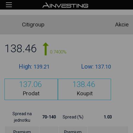
Citigroup
Akcie
138.46
0.7400%
High:
Low:
139.21
137.10
137.06
138.46
Prodat
Koupit
Spread na
70-140
Spread (%)
1.03
jednotku
Premium
Premium