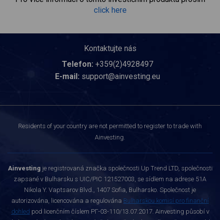
click here
Kontaktujte nás
Telefon:
+359(2)4928497
E-mail:
support@ainvesting.eu
Residents of your country are not permitted to register to trade with
Ainvesting.
Ainvesting
je registrovaná značka společnosti Up Trend LTD, společnosti
zapsané v Bulharsku s UIC/PIC 121527003, se sídlem na adrese 51A
Nikola Y. Vaptsarov Blvd., 1407 Sofia, Bulharsko. Společnost je
autorizována, licencována a regulována
Bulharskou komisí pro finanční
dohled
pod licenčním číslem РГ-03-110/13.07.2017. Ainvesting působí v