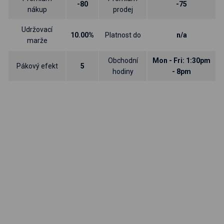
-80
-75
nákup
prodej
Udržovací
10.00%
Platnost do
n/a
marže
Obchodní
Mon - Fri: 1:30pm
Pákový efekt
5
hodiny
- 8pm