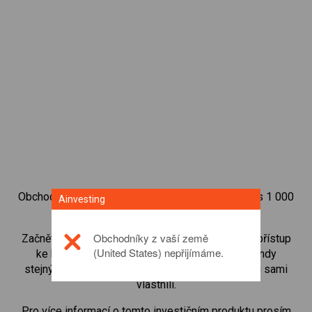
Obchodujte na obchodní platformě Ainvesting přes 1 000
Ainvesting
mezinárodních akcií.
Obchodníky z vaší země
Začněte obchodovat CFD na
Citigroup
. Získejte přístup
(United States) nepřijímáme.
ke kurzům v reálném čase a dostávejte dividendy
stejným způsobem, jako kdybyste akcie opravdu sami
vlastnili.
Pro více informací o tomto investičním produktu prosím