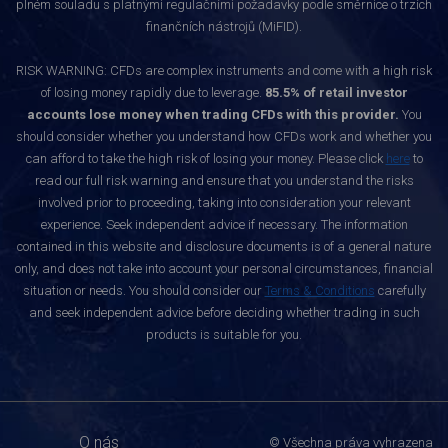
plném souladu s platnými regulačními požadavky podle směrnice o trzích
finančních nástrojů (MiFID).
RISK WARNING: CFDs are complex instruments and come with a high risk
of losing money rapidly due to leverage.
85.5% of retail investor
accounts lose money when trading CFDs with this provider.
You
should consider whether you understand how CFDs work and whether you
can afford to take the high risk of losing your money. Please click
here
to
read our full risk warning and ensure that you understand the risks
involved prior to proceeding, taking into consideration your relevant
experience. Seek independent advice if necessary. The information
contained in this website and disclosure documents is of a general nature
only, and does not take into account your personal circumstances, financial
situation or needs. You should consider our
Terms & Conditions
carefully
and seek independent advice before deciding whether trading in such
products is suitable for you.
O nás
© Všechna práva vyhrazena