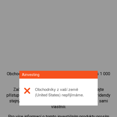
Obchodujte na obchodní platformě Ainvesting přes 1 000
Ainvesting
mezinárodních akcií.
Obchodníky z vaší země
Začněte obchodovat CFD na
Copa(CPA)
. Získejte
(United States) nepřijímáme.
přístup ke kurzům v reálném čase a dostávejte dividendy
stejným způsobem, jako kdybyste akcie opravdu sami
vlastnili.
Pro více informací o tomto investičním produktu prosím