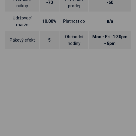
-70
-60
nákup
prodej
Udržovací
10.00%
Platnost do
n/a
marže
Obchodní
Mon - Fri: 1:30pm
Pákový efekt
5
hodiny
- 8pm