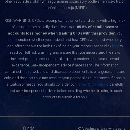
plném souladu s platnými regulačními požadavky podle směrnice o trzích
finančních nástrojů (MiFID).
RISK WARNING: CFDs are complex instruments and come with a high risk
of losing money rapidly due to leverage.
85.5% of retail investor
accounts lose money when trading CFDs with this provider.
You
should consider whether you understand how CFDs work and whether you
can afford to take the high risk of losing your money. Please click
here
to
read our full risk warning and ensure that you understand the risks
involved prior to proceeding, taking into consideration your relevant
experience. Seek independent advice if necessary. The information
contained in this website and disclosure documents is of a general nature
only, and does not take into account your personal circumstances, financial
situation or needs. You should consider our
Terms & Conditions
carefully
and seek independent advice before deciding whether trading in such
products is suitable for you.
O nás
© Všechna práva vyhrazena