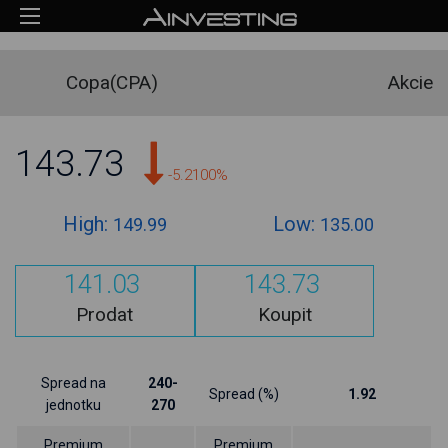
Copa(CPA)
Akcie
143.73
-5.2100%
High:
Low:
149.99
135.00
141.03
143.73
Prodat
Koupit
Spread na
240-
Spread (%)
1.92
jednotku
270
Premium
Premium