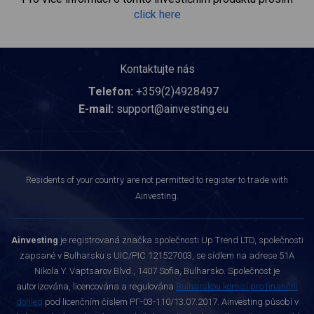
click here
Kontaktujte nás
Telefon:
+359(2)4928497
E-mail:
support@ainvesting.eu
Residents of your country are not permitted to register to trade with
Ainvesting.
Ainvesting
je registrovaná značka společnosti Up Trend LTD, společnosti
zapsané v Bulharsku s UIC/PIC 121527003, se sídlem na adrese 51A
Nikola Y. Vaptsarov Blvd., 1407 Sofia, Bulharsko. Společnost je
autorizována, licencována a regulována
Bulharskou komisí pro finanční
dohled
pod licenčním číslem РГ-03-110/13.07.2017. Ainvesting působí v