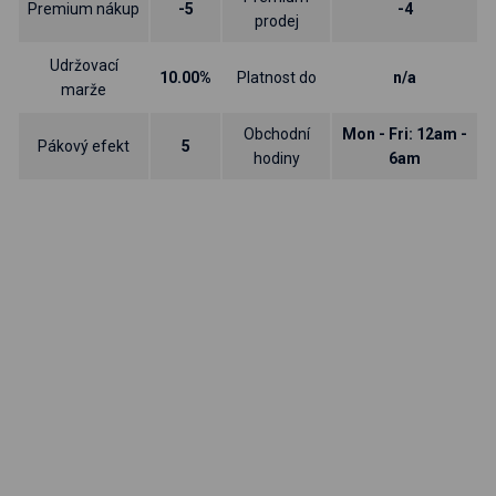
Premium nákup
-5
-4
prodej
Udržovací
10.00%
Platnost do
n/a
marže
Obchodní
Mon - Fri: 12am -
Pákový efekt
5
hodiny
6am