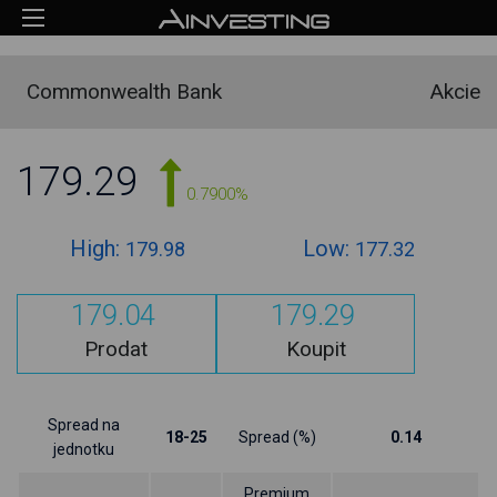
Commonwealth Bank
Akcie
179.29
0.7900%
High:
Low:
179.98
177.32
179.04
179.29
Prodat
Koupit
Spread na
18-25
Spread (%)
0.14
jednotku
Premium