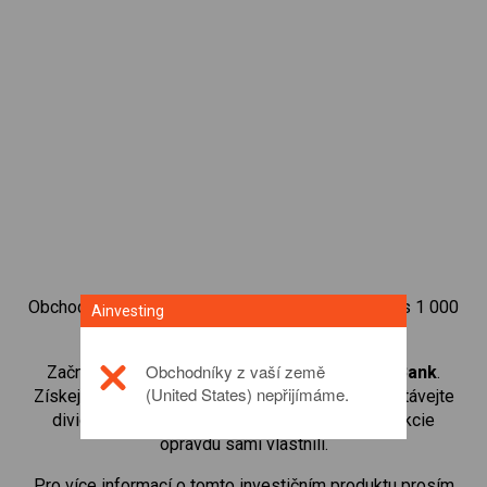
Obchodujte na obchodní platformě Ainvesting přes 1 000
Ainvesting
mezinárodních akcií.
Obchodníky z vaší země
Začněte obchodovat CFD na
Commonwealth Bank
.
(United States) nepřijímáme.
Získejte přístup ke kurzům v reálném čase a dostávejte
dividendy stejným způsobem, jako kdybyste akcie
opravdu sami vlastnili.
Pro více informací o tomto investičním produktu prosím