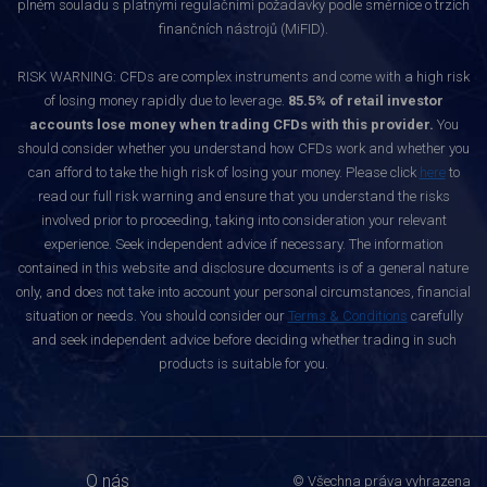
plném souladu s platnými regulačními požadavky podle směrnice o trzích
finančních nástrojů (MiFID).
RISK WARNING: CFDs are complex instruments and come with a high risk
of losing money rapidly due to leverage.
85.5% of retail investor
accounts lose money when trading CFDs with this provider.
You
should consider whether you understand how CFDs work and whether you
can afford to take the high risk of losing your money. Please click
here
to
read our full risk warning and ensure that you understand the risks
involved prior to proceeding, taking into consideration your relevant
experience. Seek independent advice if necessary. The information
contained in this website and disclosure documents is of a general nature
only, and does not take into account your personal circumstances, financial
situation or needs. You should consider our
Terms & Conditions
carefully
and seek independent advice before deciding whether trading in such
products is suitable for you.
O nás
© Všechna práva vyhrazena