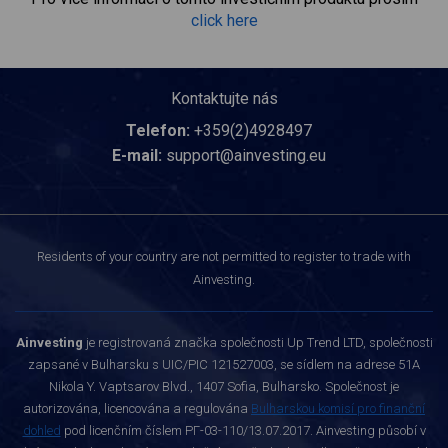
click here
Kontaktujte nás
Telefon:
+359(2)4928497
E-mail:
support@ainvesting.eu
Residents of your country are not permitted to register to trade with
Ainvesting.
Ainvesting
je registrovaná značka společnosti Up Trend LTD, společnosti
zapsané v Bulharsku s UIC/PIC 121527003, se sídlem na adrese 51A
Nikola Y. Vaptsarov Blvd., 1407 Sofia, Bulharsko. Společnost je
autorizována, licencována a regulována
Bulharskou komisí pro finanční
dohled
pod licenčním číslem РГ-03-110/13.07.2017. Ainvesting působí v