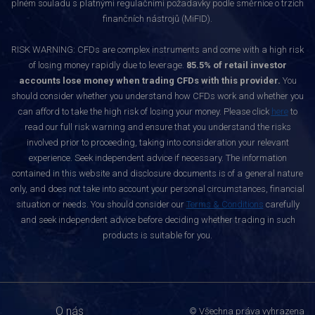
plném souladu s platnými regulačními požadavky podle směrnice o trzích
finančních nástrojů (MiFID).
RISK WARNING: CFDs are complex instruments and come with a high risk
of losing money rapidly due to leverage.
85.5% of retail investor
accounts lose money when trading CFDs with this provider.
You
should consider whether you understand how CFDs work and whether you
can afford to take the high risk of losing your money. Please click
here
to
read our full risk warning and ensure that you understand the risks
involved prior to proceeding, taking into consideration your relevant
experience. Seek independent advice if necessary. The information
contained in this website and disclosure documents is of a general nature
only, and does not take into account your personal circumstances, financial
situation or needs. You should consider our
Terms & Conditions
carefully
and seek independent advice before deciding whether trading in such
products is suitable for you.
O nás
© Všechna práva vyhrazena