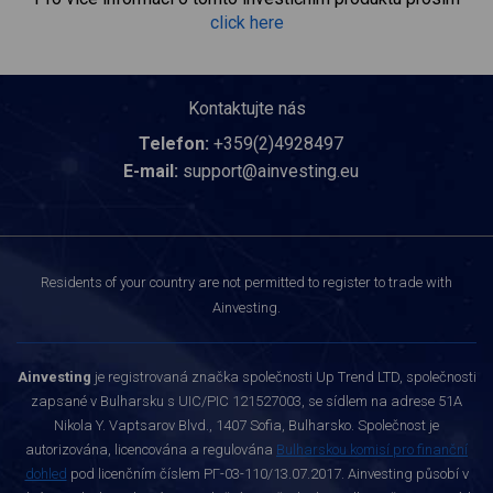
click here
Kontaktujte nás
Telefon:
+359(2)4928497
E-mail:
support@ainvesting.eu
Residents of your country are not permitted to register to trade with
Ainvesting.
Ainvesting
je registrovaná značka společnosti Up Trend LTD, společnosti
zapsané v Bulharsku s UIC/PIC 121527003, se sídlem na adrese 51A
Nikola Y. Vaptsarov Blvd., 1407 Sofia, Bulharsko. Společnost je
autorizována, licencována a regulována
Bulharskou komisí pro finanční
dohled
pod licenčním číslem РГ-03-110/13.07.2017. Ainvesting působí v