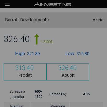
Barratt Developments
Akcie
326.40
1.2900%
High:
Low:
321.89
315.80
313.40
326.40
Prodat
Koupit
Spread na
600-
Spread (%)
4.15
jednotku
1300
Premium
Premium