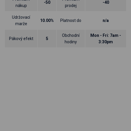
-50
-40
nákup
prodej
Udržovací
10.00%
Platnost do
n/a
marže
Obchodní
Mon - Fri: 7am -
Pákový efekt
5
hodiny
3:30pm