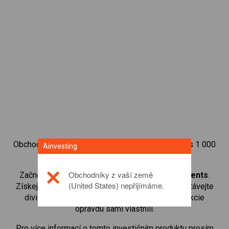
Obchodujte na obchodní platformě Ainvesting přes 1 000
Ainvesting
mezinárodních akcií.
Obchodníky z vaší země
Začněte obchodovat CFD na
Barratt Developments
.
(United States) nepřijímáme.
Získejte přístup ke kurzům v reálném čase a dostávejte
dividendy stejným způsobem, jako kdybyste akcie
opravdu sami vlastnili.
Pro více informací o tomto investičním produktu prosím