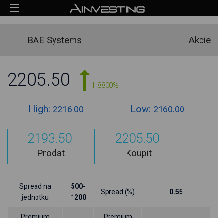
BAE Systems
Akcie
2205.50
1.8800%
High:
Low:
2216.00
2160.00
2193.50
2205.50
Prodat
Koupit
Spread na
500-
Spread (%)
0.55
jednotku
1200
Premium
Premium