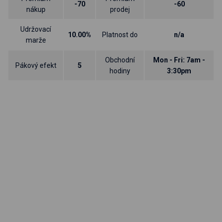
-70
-60
nákup
prodej
Udržovací
10.00%
Platnost do
n/a
marže
Obchodní
Mon - Fri: 7am -
Pákový efekt
5
hodiny
3:30pm