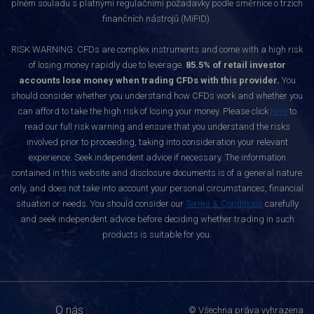
plném souladu s platnými regulačními požadavky podle směrnice o trzích
finančních nástrojů (MiFID).
RISK WARNING: CFDs are complex instruments and come with a high risk
of losing money rapidly due to leverage.
85.5% of retail investor
accounts lose money when trading CFDs with this provider.
You
should consider whether you understand how CFDs work and whether you
can afford to take the high risk of losing your money. Please click
here
to
read our full risk warning and ensure that you understand the risks
involved prior to proceeding, taking into consideration your relevant
experience. Seek independent advice if necessary. The information
contained in this website and disclosure documents is of a general nature
only, and does not take into account your personal circumstances, financial
situation or needs. You should consider our
Terms & Conditions
carefully
and seek independent advice before deciding whether trading in such
products is suitable for you.
O nás
© Všechna práva vyhrazena