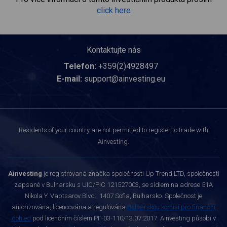
click here
Kontaktujte nás
Telefon:
+359(2)4928497
E-mail:
support@ainvesting.eu
Residents of your country are not permitted to register to trade with
Ainvesting.
Ainvesting
je registrovaná značka společnosti Up Trend LTD, společnosti
zapsané v Bulharsku s UIC/PIC 121527003, se sídlem na adrese 51A
Nikola Y. Vaptsarov Blvd., 1407 Sofia, Bulharsko. Společnost je
autorizována, licencována a regulována
Bulharskou komisí pro finanční
dohled
pod licenčním číslem РГ-03-110/13.07.2017. Ainvesting působí v