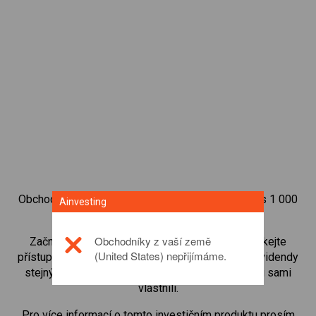
Obchodujte na obchodní platformě Ainvesting přes 1 000
Ainvesting
mezinárodních akcií.
Obchodníky z vaší země
Začněte obchodovat CFD na
BAE Systems
. Získejte
(United States) nepřijímáme.
přístup ke kurzům v reálném čase a dostávejte dividendy
stejným způsobem, jako kdybyste akcie opravdu sami
vlastnili.
Pro více informací o tomto investičním produktu prosím