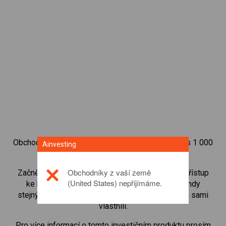
Obchodujte na obchodní platformě Ainvesting přes 1 000
Ainvesting
mezinárodních akcií.
Obchodníky z vaší země
Začněte obchodovat CFD na
Amazon
. Získejte přístup
(United States) nepřijímáme.
ke kurzům v reálném čase a dostávejte dividendy
stejným způsobem, jako kdybyste akcie opravdu sami
vlastnili.
Pro více informací o tomto investičním produktu prosím