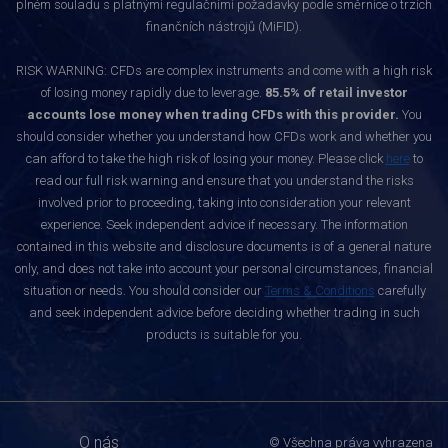
plném souladu s platnými regulačními požadavky podle směrnice o trzích
finančních nástrojů (MiFID).
RISK WARNING: CFDs are complex instruments and come with a high risk
of losing money rapidly due to leverage.
85.5% of retail investor
accounts lose money when trading CFDs with this provider.
You
should consider whether you understand how CFDs work and whether you
can afford to take the high risk of losing your money. Please click
here
to
read our full risk warning and ensure that you understand the risks
involved prior to proceeding, taking into consideration your relevant
experience. Seek independent advice if necessary. The information
contained in this website and disclosure documents is of a general nature
only, and does not take into account your personal circumstances, financial
situation or needs. You should consider our
Terms & Conditions
carefully
and seek independent advice before deciding whether trading in such
products is suitable for you.
O nás
© Všechna práva vyhrazena