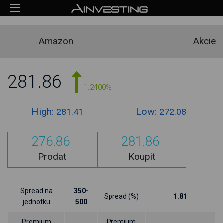
Amazon
Akcie
281.86
1.2400%
High:
Low:
281.41
272.08
276.86
281.86
Prodat
Koupit
Spread na
350-
Spread (%)
1.81
jednotku
500
Premium
Premium