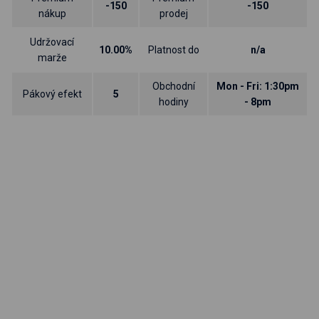
-150
-150
nákup
prodej
Udržovací
10.00%
Platnost do
n/a
marže
Obchodní
Mon - Fri: 1:30pm
Pákový efekt
5
hodiny
- 8pm