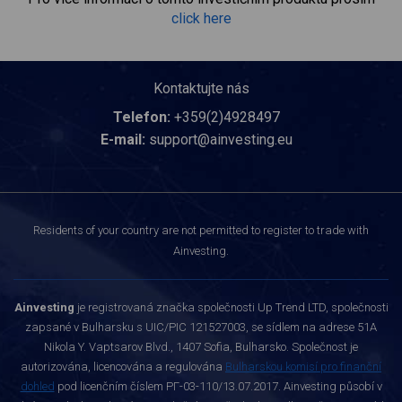
click here
Kontaktujte nás
Telefon:
+359(2)4928497
E-mail:
support@ainvesting.eu
Residents of your country are not permitted to register to trade with
Ainvesting.
Ainvesting
je registrovaná značka společnosti Up Trend LTD, společnosti
zapsané v Bulharsku s UIC/PIC 121527003, se sídlem na adrese 51A
Nikola Y. Vaptsarov Blvd., 1407 Sofia, Bulharsko. Společnost je
autorizována, licencována a regulována
Bulharskou komisí pro finanční
dohled
pod licenčním číslem РГ-03-110/13.07.2017. Ainvesting působí v