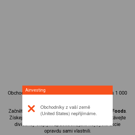
Ainvesting
Obchodujte na obchodní platformě Ainvesting přes 1 000
mezinárodních akcií.
Obchodníky z vaší země
Začněte obchodovat CFD na
Associated British Foods
.
(United States) nepřijímáme.
Získejte přístup ke kurzům v reálném čase a dostávejte
dividendy stejným způsobem, jako kdybyste akcie
opravdu sami vlastnili.