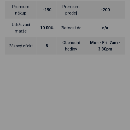
Premium
Premium
-190
-200
nákup
prodej
Udržovací
10.00%
Platnost do
n/a
marže
Obchodní
Mon - Fri: 7am -
Pákový efekt
5
hodiny
3:30pm