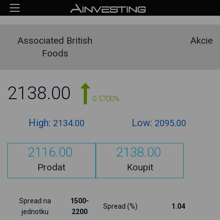
Associated British
Akcie
Foods
2138.00
0.5700%
High:
Low:
2134.00
2095.00
2116.00
2138.00
Prodat
Koupit
Spread na
1500-
Spread (%)
1.04
jednotku
2200