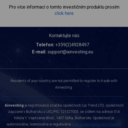
Pro více informací o tomto investičním produktu prosím
click here
Kontaktujte nás
Telefon:
+359(2)4928497
E-mail:
support@ainvesting.eu
Residents of your country are not permitted to register to trade with
Ainvesting.
Ainvesting
je registrovaná značka společnosti Up Trend LTD, společnosti
zapsané v Bulharsku s UIC/PIC 121527003, se sídlem na adrese 51A
Nikola Y. Vaptsarov Blvd., 1407 Sofia, Bulharsko. Společnost je
autorizována, licencována a regulována
Bulharskou komisí pro finanční