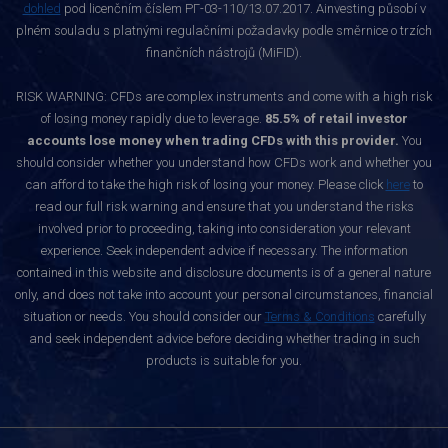
dohled
pod licenčním číslem РГ-03-110/13.07.2017. Ainvesting působí v
plném souladu s platnými regulačními požadavky podle směrnice o trzích
finančních nástrojů (MiFID).
RISK WARNING: CFDs are complex instruments and come with a high risk
of losing money rapidly due to leverage.
85.5% of retail investor
accounts lose money when trading CFDs with this provider.
You
should consider whether you understand how CFDs work and whether you
can afford to take the high risk of losing your money. Please click
here
to
read our full risk warning and ensure that you understand the risks
involved prior to proceeding, taking into consideration your relevant
experience. Seek independent advice if necessary. The information
contained in this website and disclosure documents is of a general nature
only, and does not take into account your personal circumstances, financial
situation or needs. You should consider our
Terms & Conditions
carefully
and seek independent advice before deciding whether trading in such
products is suitable for you.