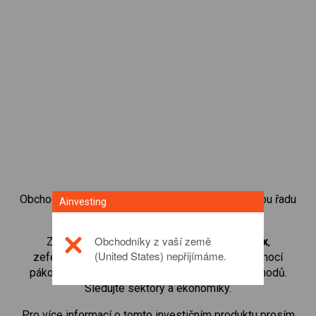
Obchodování s CFD na akciové indexy přináší celou řadu
Ainvesting
investičních příležitostí.
Obchodníky z vaší země
Začněte obchodovat CFD na
US Dollar Index
,
(United States) nepřijímáme.
zefektivněte své vklady s malými maržemi pomocí
pákového efektu a zvyšte tak objem svých obchodů.
Sledujte sektory a ekonomiky.
Pro více informací o tomto investičním produktu prosím