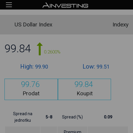
US Dollar Index
Indexy
99.84
0.2600%
High:
Low:
99.90
99.51
99.76
99.84
Prodat
Koupit
Spread na
5-8
Spread (%)
0.09
jednotku
Premium