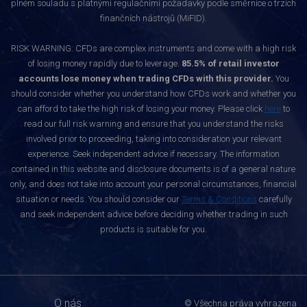
plném souladu s platnými regulačními požadavky podle směrnice o trzích
finančních nástrojů (MiFID).
RISK WARNING: CFDs are complex instruments and come with a high risk
of losing money rapidly due to leverage.
85.5% of retail investor
accounts lose money when trading CFDs with this provider.
You
should consider whether you understand how CFDs work and whether you
can afford to take the high risk of losing your money. Please click
here
to
read our full risk warning and ensure that you understand the risks
involved prior to proceeding, taking into consideration your relevant
experience. Seek independent advice if necessary. The information
contained in this website and disclosure documents is of a general nature
only, and does not take into account your personal circumstances, financial
situation or needs. You should consider our
Terms & Conditions
carefully
and seek independent advice before deciding whether trading in such
products is suitable for you.
O nás
© Všechna práva vyhrazena