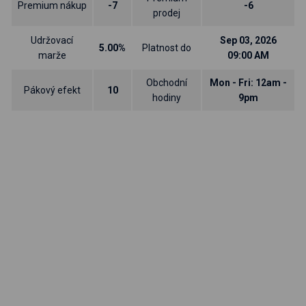
Premium nákup
-7
-6
prodej
Udržovací
Sep 03, 2026
5.00%
Platnost do
marže
09:00 AM
Obchodní
Mon - Fri: 12am -
Pákový efekt
10
hodiny
9pm