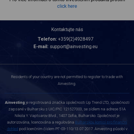
click here
Kontaktujte nás
Telefon:
+359(2)4928497
E-mail:
support@ainvesting.eu
Residents of your country are not permitted to register to trade with
Ainvesting.
Ainvesting
je registrovaná značka společnosti Up Trend LTD, společnosti
zapsané v Bulharsku s UIC/PIC 121527003, se sídlem na adrese 51A
Nikola Y. Vaptsarov Blvd., 1407 Sofia, Bulharsko. Společnost je
autorizována, licencována a regulována
Bulharskou komisí pro finanční
dohled
pod licenčním číslem РГ-03-110/13.07.2017. Ainvesting působí v