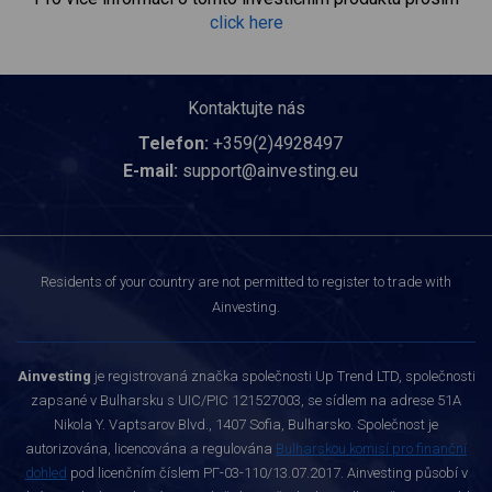
click here
Kontaktujte nás
Telefon:
+359(2)4928497
E-mail:
support@ainvesting.eu
Residents of your country are not permitted to register to trade with
Ainvesting.
Ainvesting
je registrovaná značka společnosti Up Trend LTD, společnosti
zapsané v Bulharsku s UIC/PIC 121527003, se sídlem na adrese 51A
Nikola Y. Vaptsarov Blvd., 1407 Sofia, Bulharsko. Společnost je
autorizována, licencována a regulována
Bulharskou komisí pro finanční
dohled
pod licenčním číslem РГ-03-110/13.07.2017. Ainvesting působí v