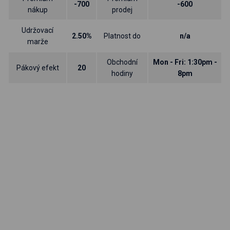
-700
-600
nákup
prodej
Udržovací
2.50%
Platnost do
n/a
marže
Obchodní
Mon - Fri: 1:30pm -
Pákový efekt
20
hodiny
8pm