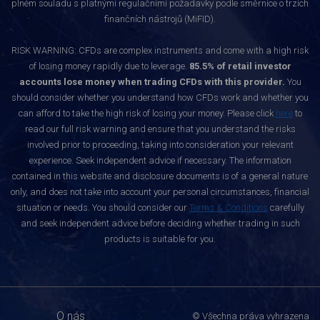
plném souladu s platnými regulačními požadavky podle směrnice o trzích
finančních nástrojů (MiFID).
RISK WARNING: CFDs are complex instruments and come with a high risk
of losing money rapidly due to leverage.
85.5% of retail investor
accounts lose money when trading CFDs with this provider.
You
should consider whether you understand how CFDs work and whether you
can afford to take the high risk of losing your money. Please click
here
to
read our full risk warning and ensure that you understand the risks
involved prior to proceeding, taking into consideration your relevant
experience. Seek independent advice if necessary. The information
contained in this website and disclosure documents is of a general nature
only, and does not take into account your personal circumstances, financial
situation or needs. You should consider our
Terms & Conditions
carefully
and seek independent advice before deciding whether trading in such
products is suitable for you.
O nás
© Všechna práva vyhrazena