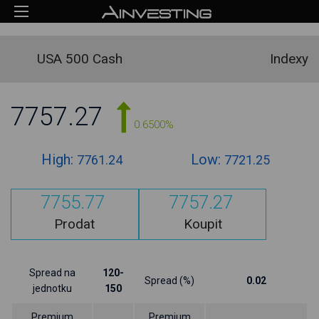
USA 500 Cash
Indexy
7757.27
0.6500%
High:
Low:
7761.24
7721.25
7755.77
7757.27
Prodat
Koupit
Spread na
120-
Spread (%)
0.02
jednotku
150
Premium
Premium