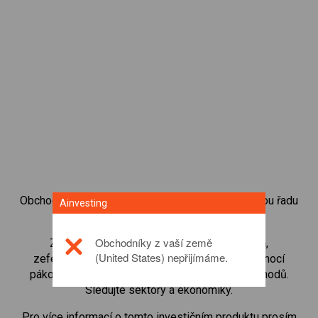
Obchodování s CFD na akciové indexy přináší celou řadu
Ainvesting
investičních příležitostí.
Obchodníky z vaší země
Začněte obchodovat CFD na
USA 500 Cash
,
(United States) nepřijímáme.
zefektivněte své vklady s malými maržemi pomocí
pákového efektu a zvyšte tak objem svých obchodů.
Sledujte sektory a ekonomiky.
Pro více informací o tomto investičním produktu prosím