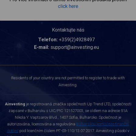
click here
Kontaktujte nás
Telefon:
+359(2)4928497
E-mail:
support@ainvesting.eu
Residents of your country are not permitted to register to trade with
Ainvesting.
Ainvesting
je registrovaná značka společnosti Up Trend LTD, společnosti
zapsané v Bulharsku s UIC/PIC 121527003, se sídlem na adrese 51A
Nikola Y. Vaptsarov Blvd., 1407 Sofia, Bulharsko. Společnost je
autorizována, licencována a regulována
Bulharskou komisí pro finanční
dohled
pod licenčním číslem РГ-03-110/13.07.2017. Ainvesting působí v