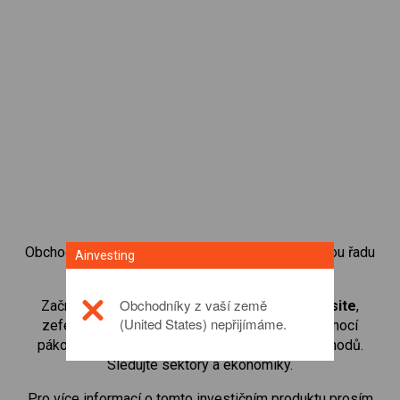
Obchodování s CFD na akciové indexy přináší celou řadu
Ainvesting
investičních příležitostí.
Obchodníky z vaší země
Začněte obchodovat CFD na
NASDAQ Composite
,
(United States) nepřijímáme.
zefektivněte své vklady s malými maržemi pomocí
pákového efektu a zvyšte tak objem svých obchodů.
Sledujte sektory a ekonomiky.
Pro více informací o tomto investičním produktu prosím