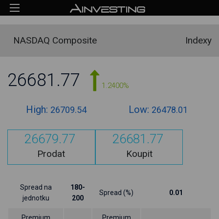
NASDAQ Composite
Indexy
26681.77
1.2400%
High:
Low:
26709.54
26478.01
26679.77
26681.77
Prodat
Koupit
Spread na
180-
Spread (%)
0.01
jednotku
200
Premium
Premium