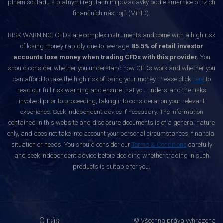
plném souladu s platnými regulačními požadavky podle směrnice o trzích
finančních nástrojů (MiFID).
RISK WARNING: CFDs are complex instruments and come with a high risk
of losing money rapidly due to leverage.
85.5% of retail investor
accounts lose money when trading CFDs with this provider.
You
should consider whether you understand how CFDs work and whether you
can afford to take the high risk of losing your money. Please click
here
to
read our full risk warning and ensure that you understand the risks
involved prior to proceeding, taking into consideration your relevant
experience. Seek independent advice if necessary. The information
contained in this website and disclosure documents is of a general nature
only, and does not take into account your personal circumstances, financial
situation or needs. You should consider our
Terms & Conditions
carefully
and seek independent advice before deciding whether trading in such
products is suitable for you.
O nás
© Všechna práva vyhrazena