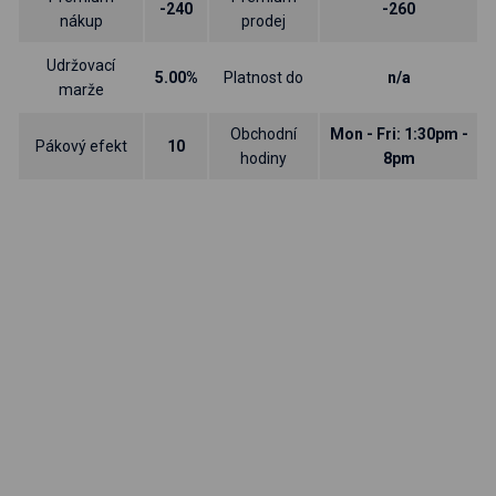
-240
-260
nákup
prodej
Udržovací
5.00%
Platnost do
n/a
marže
Obchodní
Mon - Fri: 1:30pm -
Pákový efekt
10
hodiny
8pm