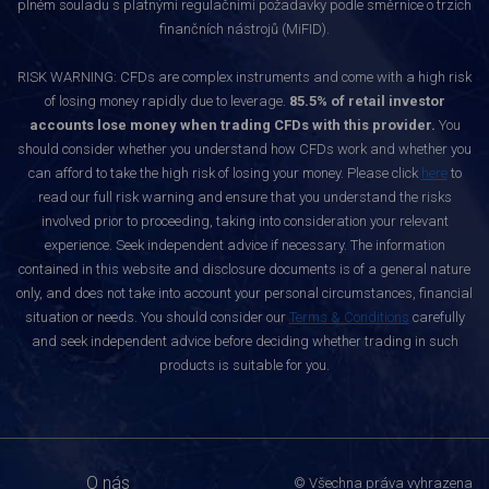
plném souladu s platnými regulačními požadavky podle směrnice o trzích
finančních nástrojů (MiFID).
RISK WARNING: CFDs are complex instruments and come with a high risk
of losing money rapidly due to leverage.
85.5% of retail investor
accounts lose money when trading CFDs with this provider.
You
should consider whether you understand how CFDs work and whether you
can afford to take the high risk of losing your money. Please click
here
to
read our full risk warning and ensure that you understand the risks
involved prior to proceeding, taking into consideration your relevant
experience. Seek independent advice if necessary. The information
contained in this website and disclosure documents is of a general nature
only, and does not take into account your personal circumstances, financial
situation or needs. You should consider our
Terms & Conditions
carefully
and seek independent advice before deciding whether trading in such
products is suitable for you.
O nás
© Všechna práva vyhrazena