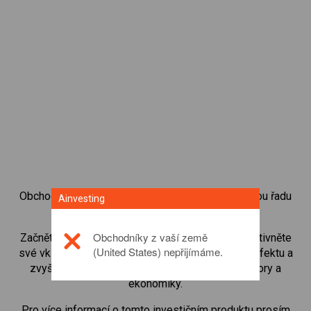
Obchodování s CFD na akciové indexy přináší celou řadu
Ainvesting
investičních příležitostí.
Obchodníky z vaší země
Začněte obchodovat CFD na
USA 30 Cash
, zefektivněte
(United States) nepřijímáme.
své vklady s malými maržemi pomocí pákového efektu a
zvyšte tak objem svých obchodů. Sledujte sektory a
ekonomiky.
Pro více informací o tomto investičním produktu prosím