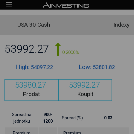
USA 30 Cash
Indexy
53992.27
0.2000%
High:
Low:
54097.22
53801.82
53980.27
53992.27
Prodat
Koupit
Spread na
900-
Spread (%)
0.03
jednotku
1200
Premium
Premium