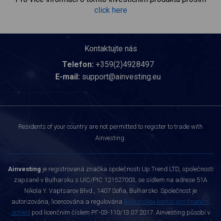
click here
Kontaktujte nás
Telefon:
+359(2)4928497
E-mail:
support@ainvesting.eu
Residents of your country are not permitted to register to trade with
Ainvesting.
Ainvesting
je registrovaná značka společnosti Up Trend LTD, společnosti
zapsané v Bulharsku s UIC/PIC 121527003, se sídlem na adrese 51A
Nikola Y. Vaptsarov Blvd., 1407 Sofia, Bulharsko. Společnost je
autorizována, licencována a regulována
Bulharskou komisí pro finanční
dohled
pod licenčním číslem РГ-03-110/13.07.2017. Ainvesting působí v