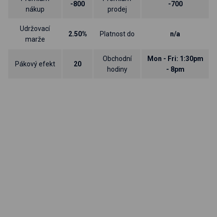
-800
-700
nákup
prodej
Udržovací
2.50%
Platnost do
n/a
marže
Obchodní
Mon - Fri: 1:30pm
Pákový efekt
20
hodiny
- 8pm