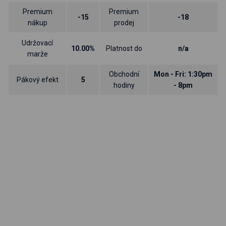
Premium
Premium
-15
-18
nákup
prodej
Udržovací
10.00%
Platnost do
n/a
marže
Obchodní
Mon - Fri: 1:30pm
Pákový efekt
5
hodiny
- 8pm