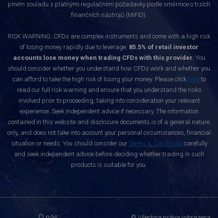
plném souladu s platnými regulačními požadavky podle směrnice o trzích
finančních nástrojů (MiFID).
RISK WARNING: CFDs are complex instruments and come with a high risk
of losing money rapidly due to leverage.
85.5% of retail investor
accounts lose money when trading CFDs with this provider.
You
should consider whether you understand how CFDs work and whether you
can afford to take the high risk of losing your money. Please click
here
to
read our full risk warning and ensure that you understand the risks
involved prior to proceeding, taking into consideration your relevant
experience. Seek independent advice if necessary. The information
contained in this website and disclosure documents is of a general nature
only, and does not take into account your personal circumstances, financial
situation or needs. You should consider our
Terms & Conditions
carefully
and seek independent advice before deciding whether trading in such
products is suitable for you.
O nás
© Všechna práva vyhrazena