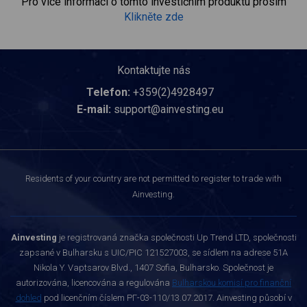
Pro více informací o tomto investičním produktu prosím
Klikněte zde
Kontaktujte nás
Telefon:
+359(2)4928497
E-mail:
support@ainvesting.eu
Residents of your country are not permitted to register to trade with
Ainvesting.
Ainvesting
je registrovaná značka společnosti Up Trend LTD, společnosti
zapsané v Bulharsku s UIC/PIC 121527003, se sídlem na adrese 51A
Nikola Y. Vaptsarov Blvd., 1407 Sofia, Bulharsko. Společnost je
autorizována, licencována a regulována
Bulharskou komisí pro finanční
dohled
pod licenčním číslem РГ-03-110/13.07.2017. Ainvesting působí v