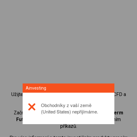
Ainvesting
Užijte si výhod členství v neustále se rozvíjející CFD a
forexové obchodní online komunitě.
Obchodníky z vaší země
(United States) nepřijímáme.
Začněte obchodovat CFD na
Ultra VIX Short-Term
Futures
s nízkými spready a rychlým prováděním
příkazů.