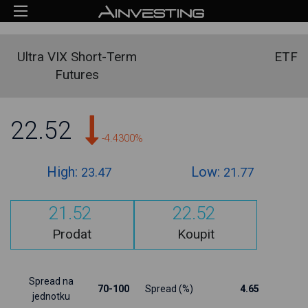
Ultra VIX Short-Term
ETF
Futures
22.52
-4.4300%
High:
Low:
23.47
21.77
21.52
22.52
Prodat
Koupit
Spread na
70-100
Spread (%)
4.65
jednotku