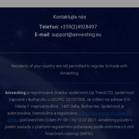
Kontaktujte nás
Telefon:
+359(2)4928497
E-mail:
support@ainvesting.eu
Residents of your country are not permitted to register to trade with
Ainvesting.
Ainvesting
je registrovaná značka společnosti Up Trend LTD, společnosti
zapsané v Bulharsku s UIC/PIC 121527003, se sídlem na adrese 51A
Nikola Y. Vaptsarov Blvd., 1407 Sofia, Bulharsko. Společnost je
autorizována, licencována a regulována
Bulharskou komisí pro finanční
dohled
pod licenčním číslem РГ-03-110/13.07.2017. Ainvesting působí v
plném souladu s platnými regulačními požadavky podle směrnice o trzích
finančních nástrojů (MiFID).