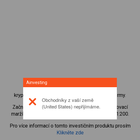
Ainvesting
Získejte okamžitý přístup k nejoblíbenějším
kryptoměnám přímo z naší obchodní CFD platformy.
Obchodníky z vaší země
(United States) nepřijímáme.
Začněte obchodovat CFD na
0X
s minimální udržovací
marží, nejlepším prováděním příkazů a pákou až 1:200.
Pro více informací o tomto investičním produktu prosím
Klikněte zde