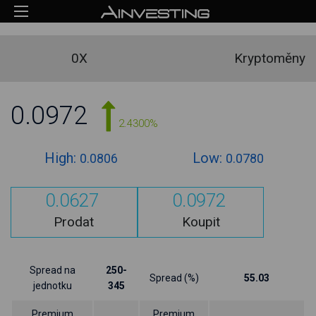
0X
Kryptoměny
0.0972
2.4300%
High:
Low:
0.0806
0.0780
0.0627
0.0972
Prodat
Koupit
Spread na
250-
Spread (%)
55.03
jednotku
345
Premium
Premium