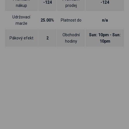
-124
-124
nákup
prodej
Udržovací
25.00%
Platnost do
n/a
marže
Obchodní
Sun: 10pm - Sun:
Pákový efekt
2
hodiny
10pm