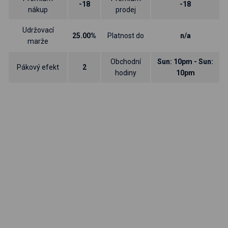
-18
-18
nákup
prodej
Udržovací
25.00%
Platnost do
n/a
marže
Obchodní
Sun: 10pm - Sun:
Pákový efekt
2
hodiny
10pm