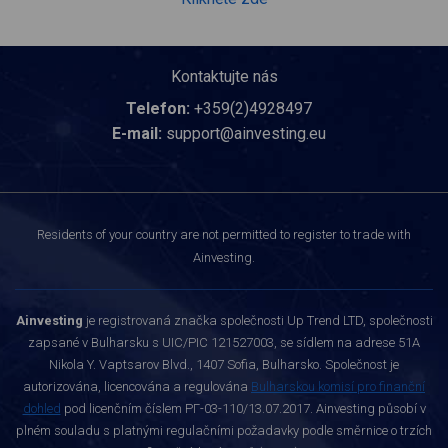
Kontaktujte nás
Telefon:
+359(2)4928497
E-mail:
support@ainvesting.eu
Residents of your country are not permitted to register to trade with
Ainvesting.
Ainvesting
je registrovaná značka společnosti Up Trend LTD, společnosti
zapsané v Bulharsku s UIC/PIC 121527003, se sídlem na adrese 51A
Nikola Y. Vaptsarov Blvd., 1407 Sofia, Bulharsko. Společnost je
autorizována, licencována a regulována
Bulharskou komisí pro finanční
dohled
pod licenčním číslem РГ-03-110/13.07.2017. Ainvesting působí v
plném souladu s platnými regulačními požadavky podle směrnice o trzích