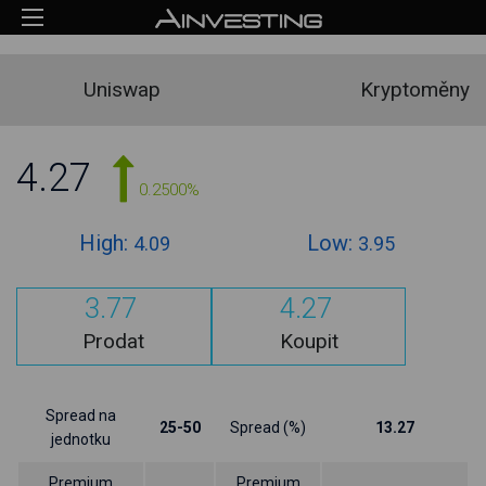
Uniswap
Kryptoměny
4.27
0.2500%
High:
Low:
4.09
3.95
3.77
4.27
Prodat
Koupit
Spread na
25-50
Spread (%)
13.27
jednotku
Premium
Premium