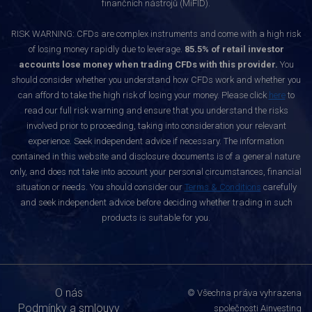
finančních nástrojů (MiFID).
RISK WARNING: CFDs are complex instruments and come with a high risk
of losing money rapidly due to leverage.
85.5% of retail investor
accounts lose money when trading CFDs with this provider.
You
should consider whether you understand how CFDs work and whether you
can afford to take the high risk of losing your money. Please click
here
to
read our full risk warning and ensure that you understand the risks
involved prior to proceeding, taking into consideration your relevant
experience. Seek independent advice if necessary. The information
contained in this website and disclosure documents is of a general nature
only, and does not take into account your personal circumstances, financial
situation or needs. You should consider our
Terms & Conditions
carefully
and seek independent advice before deciding whether trading in such
products is suitable for you.
O nás
© Všechna práva vyhrazena
Podmínky a smlouvy
společnosti Ainvesting