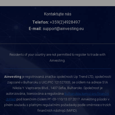
Kontaktujte nás
Telefon:
+359(2)4928497
E-mail:
support@ainvesting.eu
Residents of your country are not permitted to register to trade with
Ainvesting.
Ainvesting
je registrovaná značka společnosti Up Trend LTD, společnosti
zapsané v Bulharsku s UIC/PIC 121527003, se sídlem na adrese 51A
Nikola Y. Vaptsarov Blvd., 1407 Sofia, Bulharsko. Společnost je
autorizována, licencována a regulována
Bulharskou komisí pro finanční
dohled
pod licenčním číslem РГ-03-110/13.07.2017. Ainvesting působí v
plném souladu s platnými regulačními požadavky podle směrnice o trzích
finančních nástrojů (MiFID).