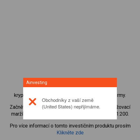
Ainvesting
Získejte okamžitý přístup k nejoblíbenějším
kryptoměnám přímo z naší obchodní CFD platformy.
Obchodníky z vaší země
(United States) nepřijímáme.
Začněte obchodovat CFD na
UMA
s minimální udržovací
marží, nejlepším prováděním příkazů a pákou až 1:200.
Pro více informací o tomto investičním produktu prosím
Klikněte zde