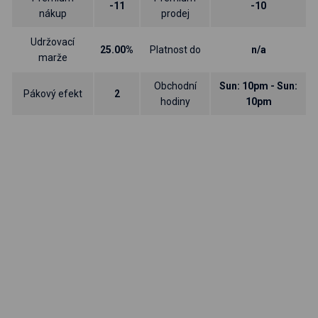
-11
-10
nákup
prodej
Udržovací
25.00%
Platnost do
n/a
marže
Obchodní
Sun: 10pm - Sun:
Pákový efekt
2
hodiny
10pm