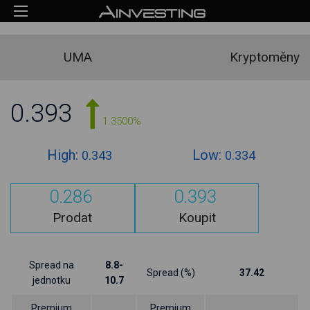
UMA
Kryptoměny
0.393
1.3500%
High:
Low:
0.343
0.334
0.286
0.393
Prodat
Koupit
Spread na
8.8-
Spread (%)
37.42
jednotku
10.7
Premium
Premium