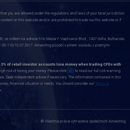
that you are allowed under the regulations and laws of your local jurisdiction
content on this website and/or are prohibited to trade via this website or if
 se sídlem na adrese 51A Nikola Y. Vaptsarov Blvd., 1407 Sofia, Bulharsko.
-03-110/13.07.2017. Ainvesting působí v plném souladu s platnými
.5% of retail investor accounts lose money when trading CFDs with
h risk of losing your money. Please click
here
to read our full risk warning
nce. Seek independent advice if necessary. The information contained in this
nces, financial situation or needs. You should consider our
Terms &
u.
© Všechna práva vyhrazena společnosti Ainvesting