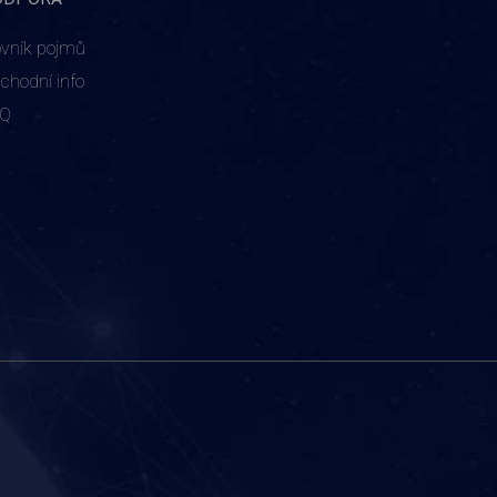
ovník pojmů
chodní info
AQ