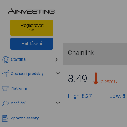
Registrovat
se
Přihlášení
Chainlink
Čeština
Obchodní produkty
8.49
-0.2500%
Platformy
High:
Low:
8.27
8
Vzdělání
Zprávy a analýzy