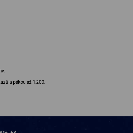
my.
kazů a pákou až 1:200.
ODPORA