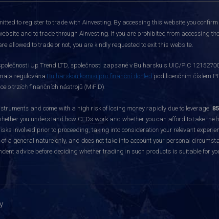
itted to register to trade with Ainvesting.
By accessing this website you confirm 
website and to trade through Ainvesting. If you are prohibited from accessing the 
re allowed to trade or not, you are kindly requested to exit this website.
polečnosti Up Trend LTD, společnosti zapsané v Bulharsku s UIC/PIC 121527003,
vána a regulována
Bulharskou komisí pro finanční dohled
pod licenčním číslem РГ
 o trzích finančních nástrojů (MiFID).
ruments and come with a high risk of losing money rapidly due to leverage.
85
hether you understand how CFDs work and whether you can afford to take the hig
sks involved prior to proceeding, taking into consideration your relevant experie
f a general nature only, and does not take into account your personal circumsta
dent advice before deciding whether trading in such products is suitable for yo
y