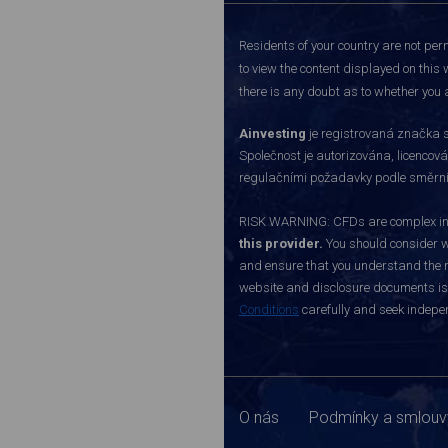
Residents of your country are not perm
to view the content displayed on this 
there is any doubt as to whether you a
Ainvesting
je registrovaná značka s
Společnost je autorizována, licenco
regulačními požadavky podle směrnice
RISK WARNING: CFDs are complex inst
this provider.
You should consider w
and ensure that you understand the ri
website and disclosure documents is o
Conditions
carefully and seek indepen
O nás
Podmínky a smlouv