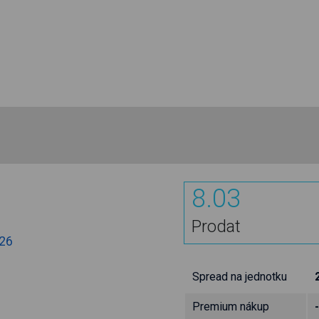
8.03
Prodat
.26
Spread na jednotku
Premium nákup