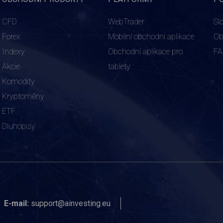
CFD
WebTrader
Sl
Forex
Mobilní obchodní aplikace
Ob
Indexy
Obchodní aplikace pro
F
Akcie
tablety
Komodity
Kryptoměny
ETF
Dluhopisy
E-mail:
support@ainvesting.eu