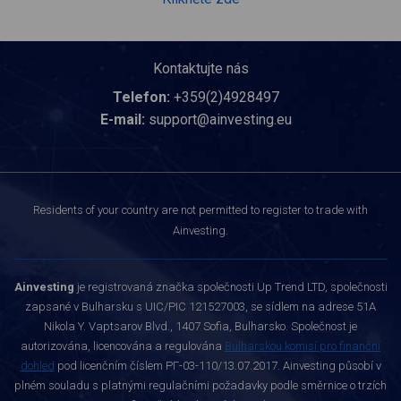
Kontaktujte nás
Telefon:
+359(2)4928497
E-mail:
support@ainvesting.eu
Residents of your country are not permitted to register to trade with
Ainvesting.
Ainvesting
je registrovaná značka společnosti Up Trend LTD, společnosti
zapsané v Bulharsku s UIC/PIC 121527003, se sídlem na adrese 51A
Nikola Y. Vaptsarov Blvd., 1407 Sofia, Bulharsko. Společnost je
autorizována, licencována a regulována
Bulharskou komisí pro finanční
dohled
pod licenčním číslem РГ-03-110/13.07.2017. Ainvesting působí v
plném souladu s platnými regulačními požadavky podle směrnice o trzích