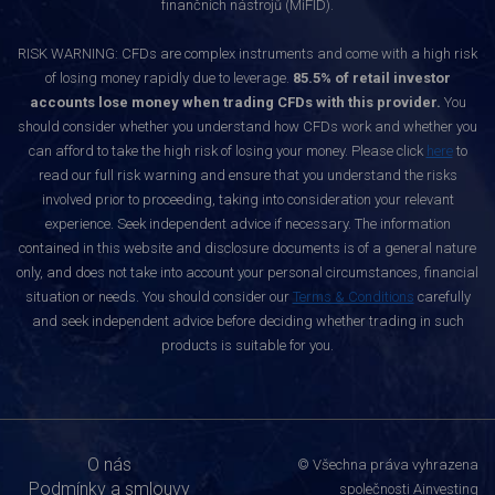
finančních nástrojů (MiFID).
RISK WARNING: CFDs are complex instruments and come with a high risk
of losing money rapidly due to leverage.
85.5% of retail investor
accounts lose money when trading CFDs with this provider.
You
should consider whether you understand how CFDs work and whether you
can afford to take the high risk of losing your money. Please click
here
to
read our full risk warning and ensure that you understand the risks
involved prior to proceeding, taking into consideration your relevant
experience. Seek independent advice if necessary. The information
contained in this website and disclosure documents is of a general nature
only, and does not take into account your personal circumstances, financial
situation or needs. You should consider our
Terms & Conditions
carefully
and seek independent advice before deciding whether trading in such
products is suitable for you.
O nás
© Všechna práva vyhrazena
Podmínky a smlouvy
společnosti Ainvesting