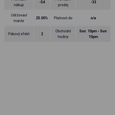
-54
-33
nákup
prodej
Udržovací
25.00%
Platnost do
n/a
marže
Obchodní
Sun: 10pm - Sun:
Pákový efekt
2
hodiny
10pm