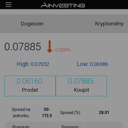
Dogecoin
Kryptoměny
0.07885
-0.2500%
High:
Low:
0.07052
0.06986
0.06160
0.07885
Prodat
Koupit
Spread na
30-
Spread (%)
28.01
jednotku
172.5
Premium
Premium