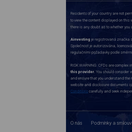
Residents of your country are not perm
to view the content displayed on this 
there is any doubt as to whether you a
Ainvesting
je registrovaná značka s
Společnost je autorizována, licenco
regulačními požadavky podle směrnice
RISK WARNING: CFDs are complex inst
this provider.
You should consider w
and ensure that you understand the ri
website and disclosure documents is o
Conditions
carefully and seek indepen
O nás
Podmínky a smlouv