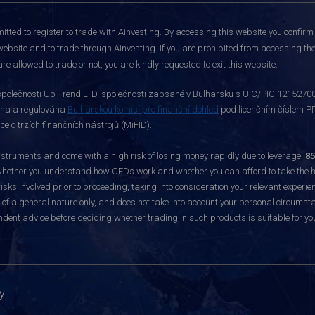
itted to register to trade with Ainvesting.
By accessing this website you confirm 
website and to trade through Ainvesting. If you are prohibited from accessing the 
re allowed to trade or not, you are kindly requested to exit this website.
polečnosti Up Trend LTD, společnosti zapsané v Bulharsku s UIC/PIC 121527003,
vána a regulována
Bulharskou komisí pro finanční dohled
pod licenčním číslem РГ
 o trzích finančních nástrojů (MiFID).
ruments and come with a high risk of losing money rapidly due to leverage.
85
hether you understand how CFDs work and whether you can afford to take the hig
sks involved prior to proceeding, taking into consideration your relevant experie
f a general nature only, and does not take into account your personal circumsta
dent advice before deciding whether trading in such products is suitable for yo
y