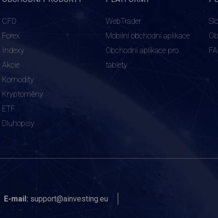
CFD
WebTrader
Sl
Forex
Mobilní obchodní aplikace
Ob
Indexy
Obchodní aplikace pro
F
Akcie
tablety
Komodity
Kryptoměny
ETF
Dluhopisy
E-mail:
support@ainvesting.eu