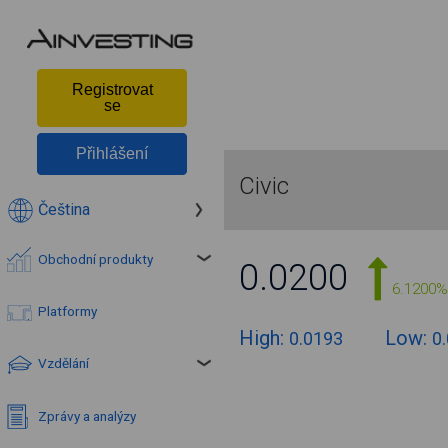
Registrovat
se
Přihlášení
Civic
Čeština
Obchodní produkty
0.0200
6.1200%
Platformy
High:
Low:
0.0193
0
Vzdělání
Zprávy a analýzy