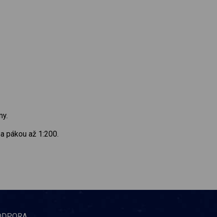
my.
 a pákou až 1:200.
ODPORA