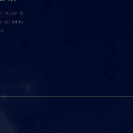
ovník pojmů
chodní info
AQ