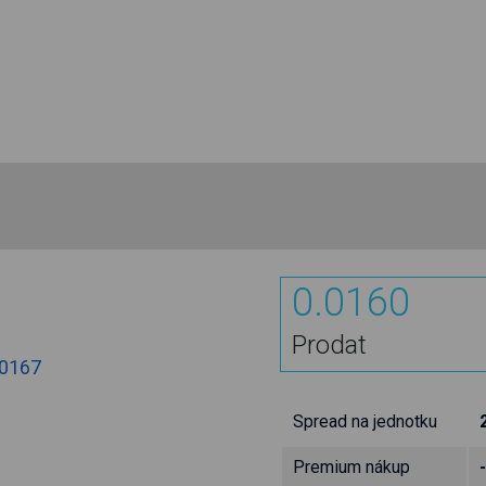
0.0160
Prodat
.0167
Spread na jednotku
Premium nákup