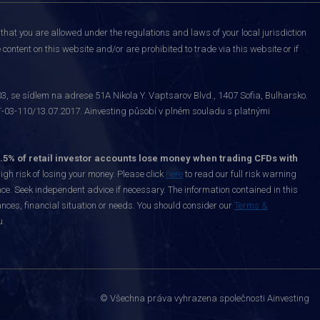
that you are allowed under the regulations and laws of your local jurisdiction
content on this website and/or are prohibited to trade via this website or if
 se sídlem na adrese 51A Nikola Y. Vaptsarov Blvd., 1407 Sofia, Bulharsko.
-03-110/13.07.2017. Ainvesting působí v plném souladu s platnými
.5% of retail investor accounts lose money when trading CFDs with
h risk of losing your money. Please click
here
to read our full risk warning
nce. Seek independent advice if necessary. The information contained in this
nces, financial situation or needs. You should consider our
Terms &
u.
© Všechna práva vyhrazena společnosti Ainvesting