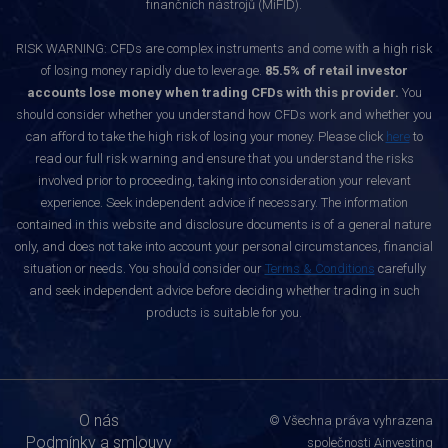
finančních nástrojů (MiFID).
RISK WARNING: CFDs are complex instruments and come with a high risk
of losing money rapidly due to leverage.
85.5% of retail investor
accounts lose money when trading CFDs with this provider.
You
should consider whether you understand how CFDs work and whether you
can afford to take the high risk of losing your money. Please click
here
to
read our full risk warning and ensure that you understand the risks
involved prior to proceeding, taking into consideration your relevant
experience. Seek independent advice if necessary. The information
contained in this website and disclosure documents is of a general nature
only, and does not take into account your personal circumstances, financial
situation or needs. You should consider our
Terms & Conditions
carefully
and seek independent advice before deciding whether trading in such
products is suitable for you.
O nás
© Všechna práva vyhrazena
Podmínky a smlouvy
společnosti Ainvesting