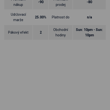
-90
-80
nákup
prodej
Udržovací
25.00%
Platnost do
n/a
marže
Obchodní
Sun: 10pm - Sun:
Pákový efekt
2
hodiny
10pm