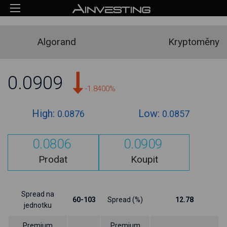
Algorand
Kryptoměny
0.0909
-1.8400%
High:
Low:
0.0876
0.0857
0.0806
0.0909
Prodat
Koupit
Spread na
60-103
Spread (%)
12.78
jednotku
Premium
Premium