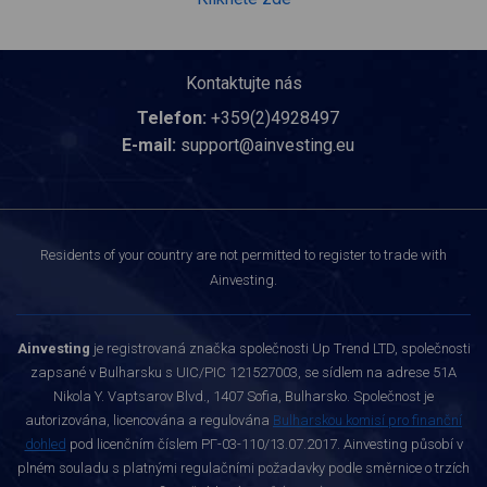
Kontaktujte nás
Telefon:
+359(2)4928497
E-mail:
support@ainvesting.eu
Residents of your country are not permitted to register to trade with
Ainvesting.
Ainvesting
je registrovaná značka společnosti Up Trend LTD, společnosti
zapsané v Bulharsku s UIC/PIC 121527003, se sídlem na adrese 51A
Nikola Y. Vaptsarov Blvd., 1407 Sofia, Bulharsko. Společnost je
autorizována, licencována a regulována
Bulharskou komisí pro finanční
dohled
pod licenčním číslem РГ-03-110/13.07.2017. Ainvesting působí v
plném souladu s platnými regulačními požadavky podle směrnice o trzích